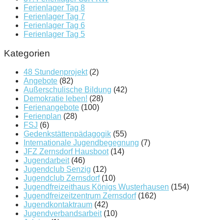
Ferienlager Tag 8
Ferienlager Tag 7
Ferienlager Tag 6
Ferienlager Tag 5
Kategorien
48 Stundenprojekt
(2)
Angebote
(82)
Außerschulische Bildung
(42)
Demokratie leben!
(28)
Ferienangebote
(100)
Ferienplan
(28)
FSJ
(6)
Gedenkstättenpädagogik
(55)
Internationale Jugendbegegnung
(7)
JFZ Zernsdorf Hausboot
(14)
Jugendarbeit
(46)
Jugendclub Senzig
(12)
Jugendclub Zernsdorf
(10)
Jugendfreizeithaus Königs Wusterhausen
(154)
Jugendfreizeitzentrum Zernsdorf
(162)
Jugendkontaktraum
(42)
Jugendverbandsarbeit
(10)