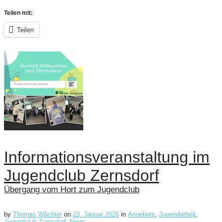
Teilen mit:
Teilen
Informationsveranstaltung im
Jugendclub Zernsdorf
Übergang vom Hort zum Jugendclub
by
Thomas Wächter
on
23. Januar 2026
in
Angebote
,
Jugendarbeit
,
Jugendclub Zernsdorf
,
News