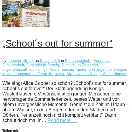
„School´s out for summer“
by
Jennifer Struck
on
8. Juli 2026
in
Ferienangebote
,
Ferienplan
,
Jugendarbeit
,
Jugendclub Senzig
,
Jugendclub Zernsdorf
,
Jugendfreizeithaus Königs Wusterhausen
,
Kinder- und Jugendferienlager
,
Mobile Jugendarbeit Ortsteile
,
News
,
Streetwork in Königs Wusterhausen
Wie singt Alice Cooper so schön? „School’s out for summer,
school’s out forever“ Der Stadtjugendring Königs
Wusterhausen e.V. wünscht allen jungen Menschen eine
hervorragende Sommerferienzeit, bestes Wetter und vor
allem unvergessliche Momente! Genießt die Zeit im Urlaub –
ob am Wasser, in den Bergen oder in den Städten und
Dörfern. Ferienzeit noch nicht komplett verplant? Dann
schaut doch mal in…
Read more →
Teilen mit: