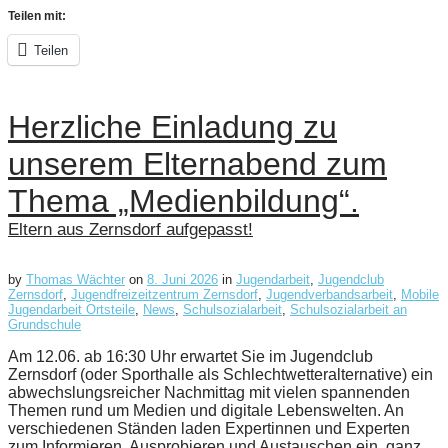
Teilen mit:
Teilen
Herzliche Einladung zu
unserem Elternabend zum
Thema „Medienbildung“.
Eltern aus Zernsdorf aufgepasst!
by
Thomas Wächter
on
8. Juni 2026
in
Jugendarbeit
,
Jugendclub
Zernsdorf
,
Jugendfreizeitzentrum Zernsdorf
,
Jugendverbandsarbeit
,
Mobile
Jugendarbeit Ortsteile
,
News
,
Schulsozialarbeit
,
Schulsozialarbeit an
Grundschule
Am 12.06. ab 16:30 Uhr erwartet Sie im Jugendclub
Zernsdorf (oder Sporthalle als Schlechtwetteralternative) ein
abwechslungsreicher Nachmittag mit vielen spannenden
Themen rund um Medien und digitale Lebenswelten. An
verschiedenen Ständen laden Expertinnen und Experten
zum Informieren, Ausprobieren und Austauschen ein, ganz