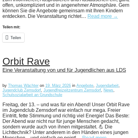
offen, unkompliziert und in angenehmer Atmosphäre. Gern
können Sie die Angebote gemeinsam mit Ihren Kindern
entdecken. Die Veranstaltung richtet…
Read more →
Teilen mit:
Teilen
Orbit Rave
Eine Veranstaltung von und für Jugendlichen aus LDS
by
Thomas Wächter
on
19. März 2026
in
Angebote
,
Jugendarbeit
,
Jugendclub Zernsdorf
,
Jugendfreizeitzentrum Zernsdorf
,
News
,
Schulsozialarbeit an Grundschule
Freitag, der 13. – und was für ein Abend! Unser Orbit Rave
im Jugendclub Zernsdorf war einfach nur mega. Freier
Eintritt, fette Stimmung und richtig viel Energie! Das Beste:
Der Abend war nicht nur für junge Menschen gedacht,
sondern wurde auch von ihnen mitgestaltet. 💪 Die
Lichttechnik? Unter anderem in den Händen eines jungen
Menschen – und einfach on point!…
Read more →