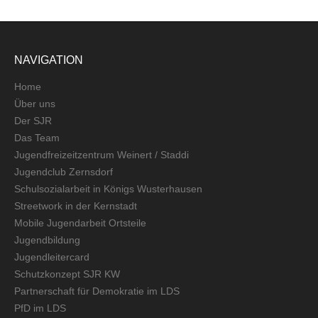
NAVIGATION
Home
Über uns
Der SJR
Das Team
Jugendfreizeitzentrum Weinert / Staddi
Jugendclub Zernsdorf
Schulsozialarbeit in Königs Wusterhausen
Streetwork in der Kernstadt
Mobile Jugendarbeit Ortsteile
Jugendbildung
Jugendleitercard
Schutzkonzept SJR KW
Partnerschaft für Demokratie im LDS
PfD im LDS