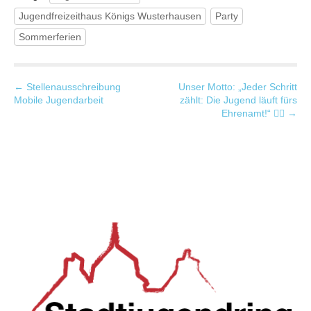
Jugendfreizeithaus Königs Wusterhausen
Party
Sommerferien
P
← Stellenausschreibung
Unser Motto: „Jeder Schritt
Mobile Jugendarbeit
zählt: Die Jugend läuft fürs
o
Ehrenamt!“ 🏃‍♀️ →
s
t
n
a
v
i
g
a
t
i
o