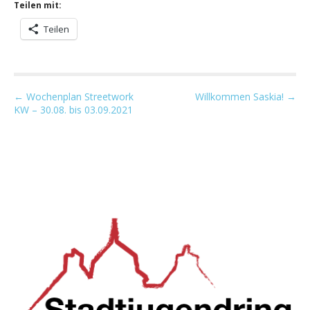
Teilen mit:
Teilen
P
← Wochenplan Streetwork
Willkommen Saskia! →
KW – 30.08. bis 03.09.2021
o
s
t
n
a
v
i
g
a
t
i