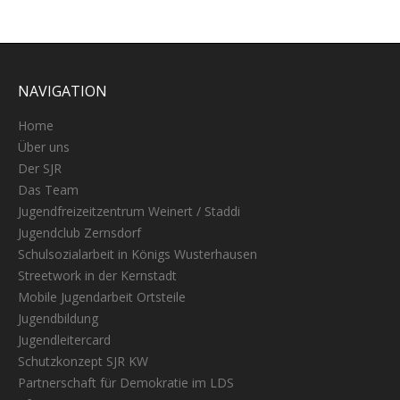
NAVIGATION
Home
Über uns
Der SJR
Das Team
Jugendfreizeitzentrum Weinert / Staddi
Jugendclub Zernsdorf
Schulsozialarbeit in Königs Wusterhausen
Streetwork in der Kernstadt
Mobile Jugendarbeit Ortsteile
Jugendbildung
Jugendleitercard
Schutzkonzept SJR KW
Partnerschaft für Demokratie im LDS