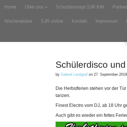
M
S
Home
Über uns
Schutzkonzept SJR KW
Partne
k
a
i
i
Wochenpläne
SJR online
Kontakt
Impressum
p
n
t
m
o
e
c
n
o
n
u
t
Schülerdisco un
e
n
by
Gabriel Landgraf
on
27. September 2019
t
Die Herbstferien stehen vor der Tü
tanzen.
Finest Electro vom DJ, ab 18 Uhr geht
Auch gibt es wieder ein fettes Fer