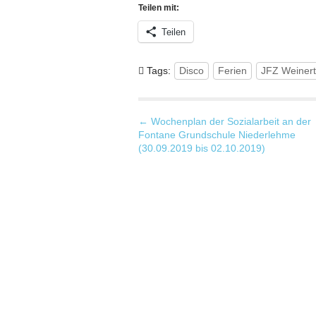
Teilen mit:
Teilen
Tags:
Disco
Ferien
JFZ Weinert
P
← Wochenplan der Sozialarbeit an der
Fontane Grundschule Niederlehme
o
(30.09.2019 bis 02.10.2019)
s
t
n
a
v
i
g
a
t