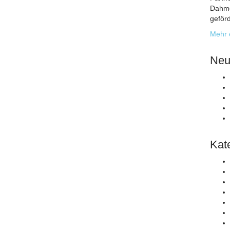
Dahme
geförd
Mehr 
Neu
Kat