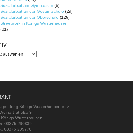
Sozialarbeit am Gymnasium
(6)
Sozialarbeit an der Gesamtschule
(29)
Sozialarbeit an der Oberschule
(125)
Streetwork in Königs Wusterhausen
(31)
hiv
v
TAKT
jugendring Königs Wusterhausen e. V.
-Weinert-Straße 9
 Königs Wusterhausen
on: 03375 290839
ax: 03375 295770