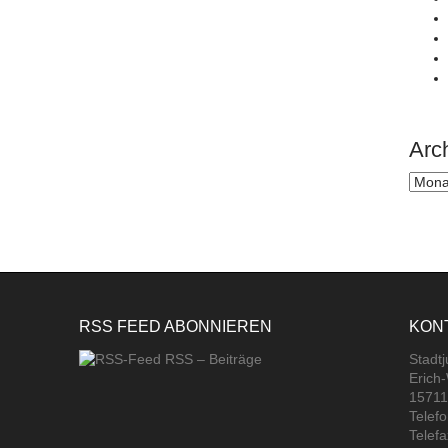
Arc
Archi
RSS FEED ABONNIEREN
KON
RSS – Beiträge
Stadt
Erich
15711
Telef
Telef