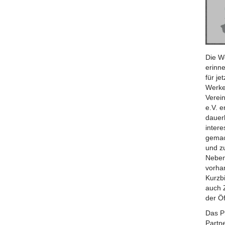
Die W
erinne
für j
Werke
Verei
e.V. 
dauerh
inter
gemac
und z
Neben
vorhan
Kurzb
auch 
der Öf
Das P
Partn