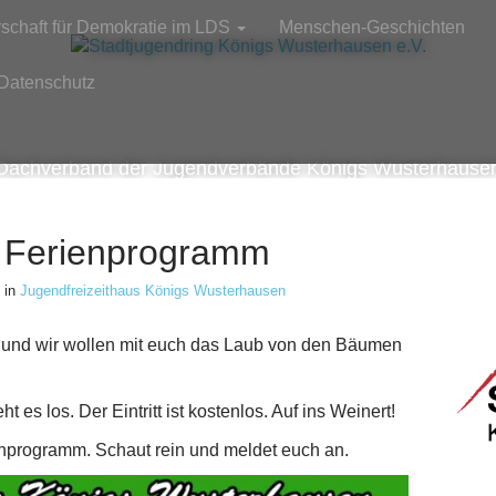
rschaft für Demokratie im LDS
Menschen-Geschichten
Datenschutz
Dachverband der Jugendverbände Königs Wusterhause
d Ferienprogramm
in
Jugendfreizeithaus Königs Wusterhausen
r und wir wollen mit euch das Laub von den Bäumen
 es los. Der Eintritt ist kostenlos. Auf ins Weinert!
ienprogramm. Schaut rein und meldet euch an.