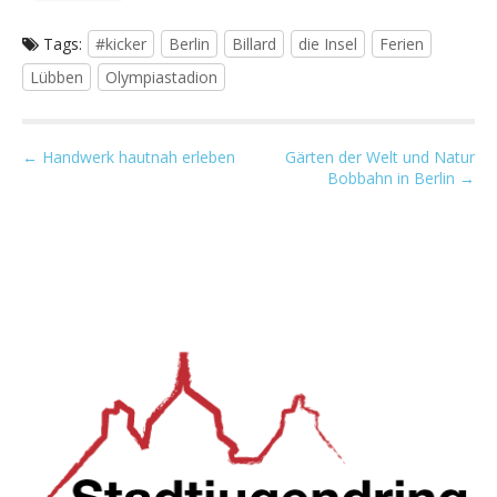
Tags:
#kicker
Berlin
Billard
die Insel
Ferien
Lübben
Olympiastadion
P
← Handwerk hautnah erleben
Gärten der Welt und Natur
Bobbahn in Berlin →
o
s
t
n
a
v
i
g
a
t
i