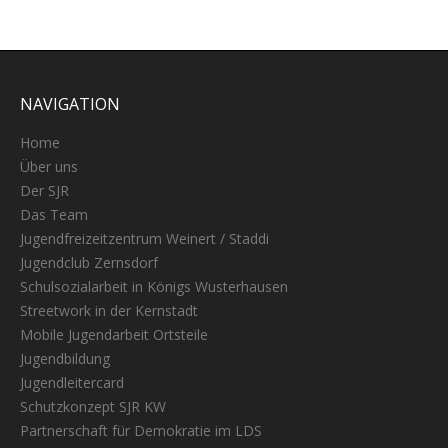
NAVIGATION
Home
Über uns
Der SJR
Das Team
Jugendfreizeitzentrum Weinert / Staddi
Jugendclub Zernsdorf
Schulsozialarbeit in Königs Wusterhausen
Streetwork in der Kernstadt
Mobile Jugendarbeit Ortsteile
Jugendbildung
Jugendleitercard
Schutzkonzept SJR KW
Partnerschaft für Demokratie im LDS