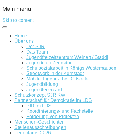
Main menu
Skip to content
Home
Über uns
Der SJR
Das Team
Jugendfreizeitzentrum Weinert / Staddi
Jugendclub Zernsdorf
Schulsozialarbeit in Königs Wusterhausen
Streetwork in der Kernstadt
Mobile Jugendarbeit Ortsteile
Jugendbildung
Jugendleitercard
Schutzkonzept SJR KW
Partnerschaft für Demokratie im LDS
PfD im LDS
Koordinierungs- und Fachstelle
Förderung von Projekten
Menschen-Geschichten
Stellenausschreibungen
Ferienlager 2026