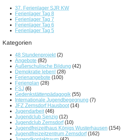
37. Ferienlager SJR KW
Ferienlager Tag 8
Ferienlager Tag 7
Ferienlager Tag 6
Ferienlager Tag 5
Kategorien
48 Stundenprojekt
(2)
Angebote
(82)
Außerschulische Bildung
(42)
Demokratie leben!
(28)
Ferienangebote
(100)
Ferienplan
(28)
FSJ
(6)
Gedenkstättenpädagogik
(55)
Internationale Jugendbegegnung
(7)
JFZ Zernsdorf Hausboot
(14)
Jugendarbeit
(46)
Jugendclub Senzig
(12)
Jugendclub Zernsdorf
(10)
Jugendfreizeithaus Königs Wusterhausen
(154)
Jugendfreizeitzentrum Zernsdorf
(162)
Jugendkontaktraum
(42)