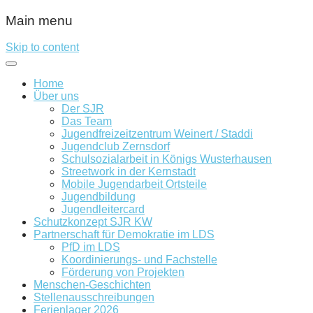
Main menu
Skip to content
Home
Über uns
Der SJR
Das Team
Jugendfreizeitzentrum Weinert / Staddi
Jugendclub Zernsdorf
Schulsozialarbeit in Königs Wusterhausen
Streetwork in der Kernstadt
Mobile Jugendarbeit Ortsteile
Jugendbildung
Jugendleitercard
Schutzkonzept SJR KW
Partnerschaft für Demokratie im LDS
PfD im LDS
Koordinierungs- und Fachstelle
Förderung von Projekten
Menschen-Geschichten
Stellenausschreibungen
Ferienlager 2026