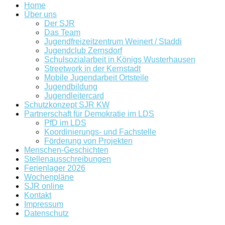
Home
Über uns
Der SJR
Das Team
Jugendfreizeitzentrum Weinert / Staddi
Jugendclub Zernsdorf
Schulsozialarbeit in Königs Wusterhausen
Streetwork in der Kernstadt
Mobile Jugendarbeit Ortsteile
Jugendbildung
Jugendleitercard
Schutzkonzept SJR KW
Partnerschaft für Demokratie im LDS
PfD im LDS
Koordinierungs- und Fachstelle
Förderung von Projekten
Menschen-Geschichten
Stellenausschreibungen
Ferienlager 2026
Wochenpläne
SJR online
Kontakt
Impressum
Datenschutz