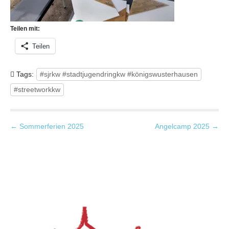
Teilen mit:
Teilen
Tags:
#sjrkw #stadtjugendringkw #königswusterhausen
#streetworkkw
P
← Sommerferien 2025
Angelcamp 2025 →
o
s
t
n
a
v
i