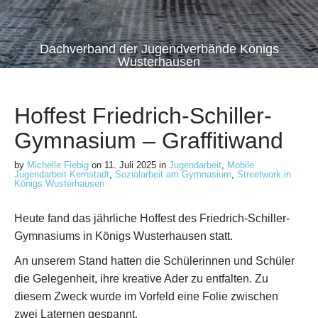
Dachverband der Jugendverbände Königs
Wusterhausen
Hoffest Friedrich-Schiller-
Gymnasium – Graffitiwand
by
Michelle Fiebig
on
11. Juli 2025
in
Jugendarbeit
,
Mobile
Jugendarbeit Kernstadt
,
Sozialarbeit am Gymnasium
,
Streetwork in
Königs Wusterhausen
Heute fand das jährliche Hoffest des Friedrich-Schiller-
Gymnasiums in Königs Wusterhausen statt.
An unserem Stand hatten die Schülerinnen und Schüler
die Gelegenheit, ihre kreative Ader zu entfalten. Zu
diesem Zweck wurde im Vorfeld eine Folie zwischen
zwei Laternen gespannt.