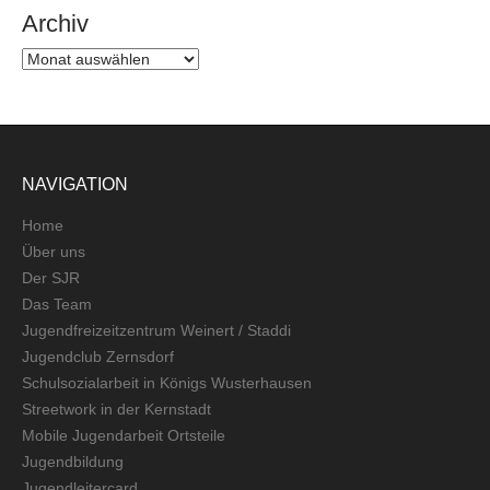
Archiv
Archiv
NAVIGATION
Home
Über uns
Der SJR
Das Team
Jugendfreizeitzentrum Weinert / Staddi
Jugendclub Zernsdorf
Schulsozialarbeit in Königs Wusterhausen
Streetwork in der Kernstadt
Mobile Jugendarbeit Ortsteile
Jugendbildung
Jugendleitercard