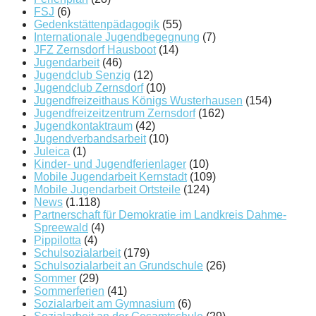
FSJ
(6)
Gedenkstättenpädagogik
(55)
Internationale Jugendbegegnung
(7)
JFZ Zernsdorf Hausboot
(14)
Jugendarbeit
(46)
Jugendclub Senzig
(12)
Jugendclub Zernsdorf
(10)
Jugendfreizeithaus Königs Wusterhausen
(154)
Jugendfreizeitzentrum Zernsdorf
(162)
Jugendkontaktraum
(42)
Jugendverbandsarbeit
(10)
Juleica
(1)
Kinder- und Jugendferienlager
(10)
Mobile Jugendarbeit Kernstadt
(109)
Mobile Jugendarbeit Ortsteile
(124)
News
(1.118)
Partnerschaft für Demokratie im Landkreis Dahme-
Spreewald
(4)
Pippilotta
(4)
Schulsozialarbeit
(179)
Schulsozialarbeit an Grundschule
(26)
Sommer
(29)
Sommerferien
(41)
Sozialarbeit am Gymnasium
(6)