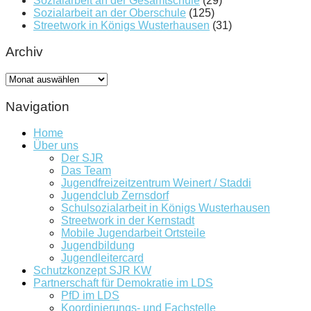
Sozialarbeit an der Gesamtschule
(29)
Sozialarbeit an der Oberschule
(125)
Streetwork in Königs Wusterhausen
(31)
Archiv
Archiv
Navigation
Home
Über uns
Der SJR
Das Team
Jugendfreizeitzentrum Weinert / Staddi
Jugendclub Zernsdorf
Schulsozialarbeit in Königs Wusterhausen
Streetwork in der Kernstadt
Mobile Jugendarbeit Ortsteile
Jugendbildung
Jugendleitercard
Schutzkonzept SJR KW
Partnerschaft für Demokratie im LDS
PfD im LDS
Koordinierungs- und Fachstelle