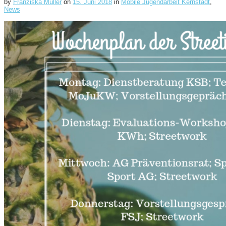
by
Franziska Müller
on
15. Juni 2018
in
Mobile Jugendarbeit Kernstadt
,
News