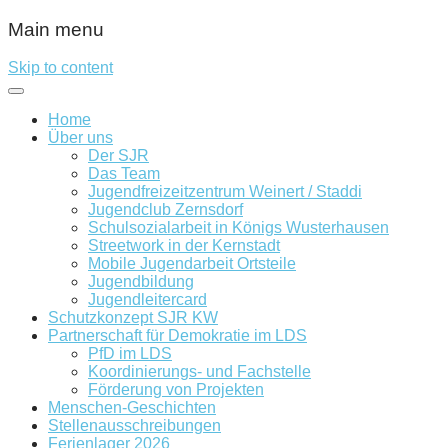
Main menu
Skip to content
Home
Über uns
Der SJR
Das Team
Jugendfreizeitzentrum Weinert / Staddi
Jugendclub Zernsdorf
Schulsozialarbeit in Königs Wusterhausen
Streetwork in der Kernstadt
Mobile Jugendarbeit Ortsteile
Jugendbildung
Jugendleitercard
Schutzkonzept SJR KW
Partnerschaft für Demokratie im LDS
PfD im LDS
Koordinierungs- und Fachstelle
Förderung von Projekten
Menschen-Geschichten
Stellenausschreibungen
Ferienlager 2026