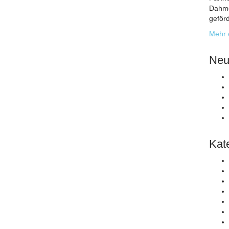
Dahme
geförd
Mehr 
Neu
Kat