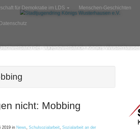
rschaft für Demokratie im LDS
Menschen-Geschichten
Datenschutz
Dachverband der Jugendverbände Königs Wusterhause
obbing
en nicht: Mobbing
i 2019
in
News
,
Schulsozialarbeit
,
Sozialarbeit an der