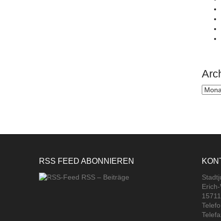
Arc
Archi
RSS FEED ABONNIEREN
KON
RSS – Beiträge
Stadt
Erich
15711
Telef
Telef