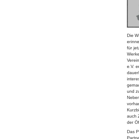
Die W
erinne
für j
Werke
Verei
e.V. 
dauerh
inter
gemac
und z
Neben
vorhan
Kurzb
auch 
der Öf
Das P
Partn