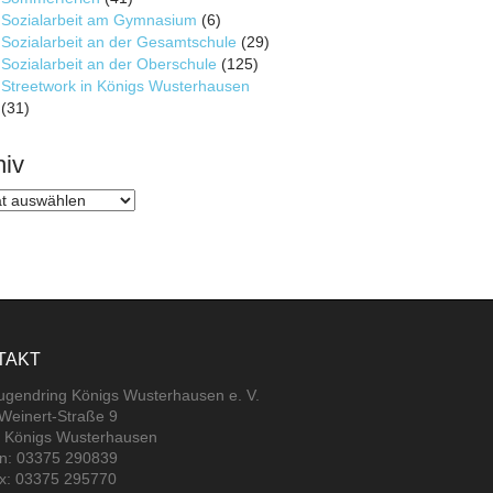
Sozialarbeit am Gymnasium
(6)
Sozialarbeit an der Gesamtschule
(29)
Sozialarbeit an der Oberschule
(125)
Streetwork in Königs Wusterhausen
(31)
hiv
v
TAKT
jugendring Königs Wusterhausen e. V.
-Weinert-Straße 9
 Königs Wusterhausen
on: 03375 290839
ax: 03375 295770