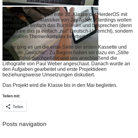
Aktuell beschäftigt sich eine 10. Klasse der HerderOS mit
dem Jugendbuchklassiker von Jay Asher. Allerdings wollen
wir nicht nur einfach das Buch lesen und besprechen (denn
dann wäre das ja einfach „nur“ Deutsch-Unterricht), sondern
den großen Themenkomplex bearbeiten.
Heute ging es um die erste Seite der ersten Kassette und
damit um „Gerüchte“. Zu Beginn haben wir dazu ein „Stille
Post“ – Spiel durchgeführt und uns anschließend die
Lithografie von Paul Weber angeschaut. Danach wurde an
den Aufgaben gearbeitet und erste Projektideen
beziehungsweise Umsetzungen diskutiert.
Das Projekt wird die Klasse bis in den Mai begleiten.
Teilen mit:
Teilen
Posts navigation