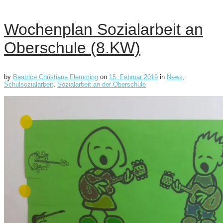
Wochenplan Sozialarbeit an
Oberschule (8.KW)
by
Beatrice Christiane Flemming
on
15. Februar 2019
in
News
,
Schulsozialarbeit
,
Sozialarbeit an der Oberschule