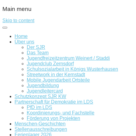
Main menu
Skip to content
Home
Über uns
Der SJR
Das Team
Jugendfreizeitzentrum Weinert / Staddi
Jugendclub Zernsdorf
Schulsozialarbeit in Königs Wusterhausen
Streetwork in der Kernstadt
Mobile Jugendarbeit Ortsteile
Jugendbildung
Jugendleitercard
Schutzkonzept SJR KW
Partnerschaft für Demokratie im LDS
PfD im LDS
Koordinierungs- und Fachstelle
Förderung von Projekten
Menschen-Geschichten
Stellenausschreibungen
Ferienlager 2026