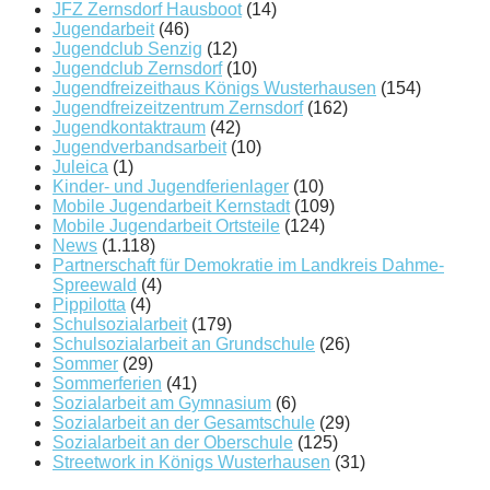
JFZ Zernsdorf Hausboot
(14)
Jugendarbeit
(46)
Jugendclub Senzig
(12)
Jugendclub Zernsdorf
(10)
Jugendfreizeithaus Königs Wusterhausen
(154)
Jugendfreizeitzentrum Zernsdorf
(162)
Jugendkontaktraum
(42)
Jugendverbandsarbeit
(10)
Juleica
(1)
Kinder- und Jugendferienlager
(10)
Mobile Jugendarbeit Kernstadt
(109)
Mobile Jugendarbeit Ortsteile
(124)
News
(1.118)
Partnerschaft für Demokratie im Landkreis Dahme-
Spreewald
(4)
Pippilotta
(4)
Schulsozialarbeit
(179)
Schulsozialarbeit an Grundschule
(26)
Sommer
(29)
Sommerferien
(41)
Sozialarbeit am Gymnasium
(6)
Sozialarbeit an der Gesamtschule
(29)
Sozialarbeit an der Oberschule
(125)
Streetwork in Königs Wusterhausen
(31)