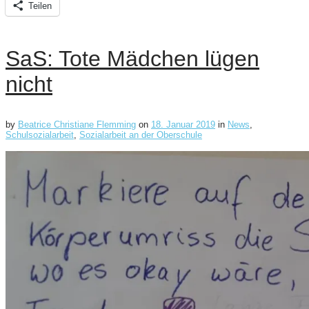
Teilen
SaS: Tote Mädchen lügen
nicht
by
Beatrice Christiane Flemming
on
18. Januar 2019
in
News
,
Schulsozialarbeit
,
Sozialarbeit an der Oberschule