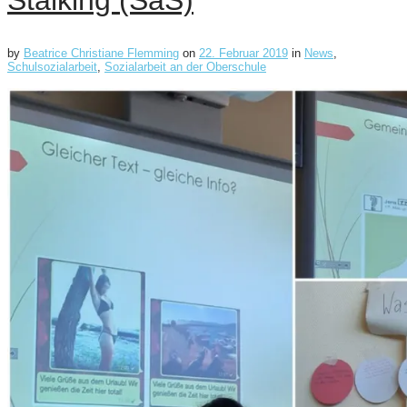
Stalking (SaS)
by
Beatrice Christiane Flemming
on
22. Februar 2019
in
News
,
Schulsozialarbeit
,
Sozialarbeit an der Oberschule