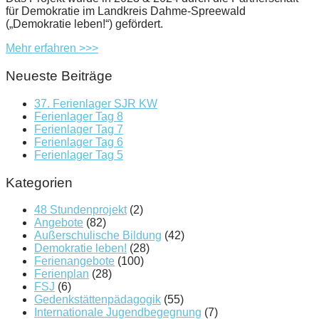
für Demokratie im Landkreis Dahme-Spreewald
(„Demokratie leben!“) gefördert.
Mehr erfahren >>>
Neueste Beiträge
37. Ferienlager SJR KW
Ferienlager Tag 8
Ferienlager Tag 7
Ferienlager Tag 6
Ferienlager Tag 5
Kategorien
48 Stundenprojekt
(2)
Angebote
(82)
Außerschulische Bildung
(42)
Demokratie leben!
(28)
Ferienangebote
(100)
Ferienplan
(28)
FSJ
(6)
Gedenkstättenpädagogik
(55)
Internationale Jugendbegegnung
(7)