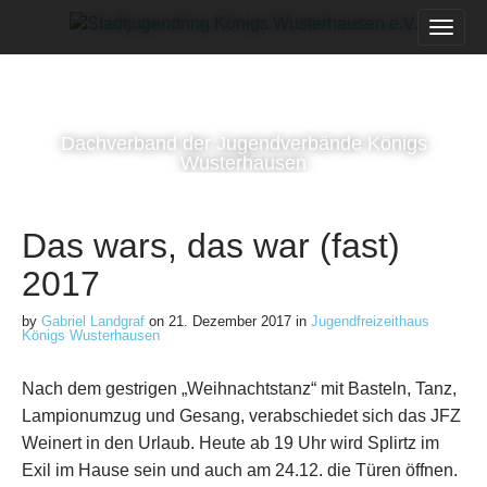
M
S
k
a
i
i
p
n
t
m
o
Dachverband der Jugendverbände Königs
e
c
Wusterhausen
n
o
n
u
t
Das wars, das war (fast)
e
n
2017
t
by
Gabriel Landgraf
on
21. Dezember 2017
in
Jugendfreizeithaus
Königs Wusterhausen
Nach dem gestrigen „Weihnachtstanz“ mit Basteln, Tanz,
Lampionumzug und Gesang, verabschiedet sich das JFZ
Weinert in den Urlaub. Heute ab 19 Uhr wird Splirtz im
Exil im Hause sein und auch am 24.12. die Türen öffnen.