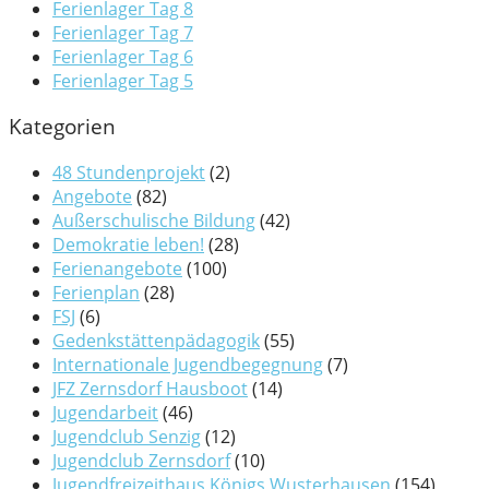
Ferienlager Tag 8
Ferienlager Tag 7
Ferienlager Tag 6
Ferienlager Tag 5
Kategorien
48 Stundenprojekt
(2)
Angebote
(82)
Außerschulische Bildung
(42)
Demokratie leben!
(28)
Ferienangebote
(100)
Ferienplan
(28)
FSJ
(6)
Gedenkstättenpädagogik
(55)
Internationale Jugendbegegnung
(7)
JFZ Zernsdorf Hausboot
(14)
Jugendarbeit
(46)
Jugendclub Senzig
(12)
Jugendclub Zernsdorf
(10)
Jugendfreizeithaus Königs Wusterhausen
(154)