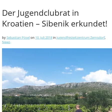
Der Jugendclubrat in
Kroatien – Sibenik erkundet!
by
Sebastian Pösel
on
10. Juli 2018
in
Jugendfreizeitzentrum Zernsdorf
,
News