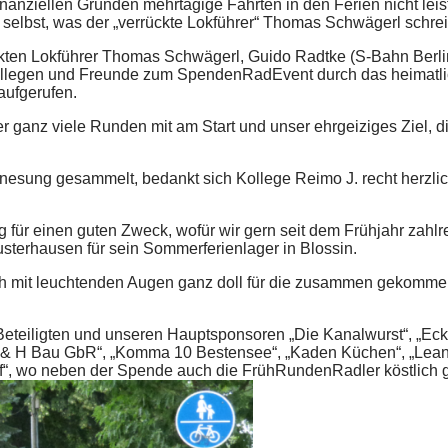
inanziellen Gründen mehrtägige Fahrten in den Ferien nicht lei
 selbst, was der „verrückte Lokführer“ Thomas Schwägerl schrei
ten Lokführer Thomas Schwägerl, Guido Radtke (S-Bahn Berli
ollegen und Freunde zum SpendenRadEvent durch das heimatl
aufgerufen.
 ganz viele Runden mit am Start und unser ehrgeiziges Ziel, di
 Genesung gesammelt, bedankt sich Kollege Reimo J. recht herzlic
 für einen guten Zweck, wofür wir gern seit dem Frühjahr zahlr
sterhausen für sein Sommerferienlager in Blossin.
ch mit leuchtenden Augen ganz doll für die zusammen gekomm
eteiligten und unseren Hauptsponsoren „Die Kanalwurst“, „Eck
 „H & H Bau GbR“, „Komma 10 Bestensee“, „Kaden Küchen“, „Lean
“, wo neben der Spende auch die FrühRundenRadler köstlich g