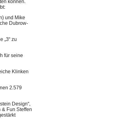
sten können.
bt:
n) und Mike
iche Dubrow-
e „3“ zu
h für seine
eiche Klinken
enen 2.579
stein Design“,
 & Fun Steffen
estärkt