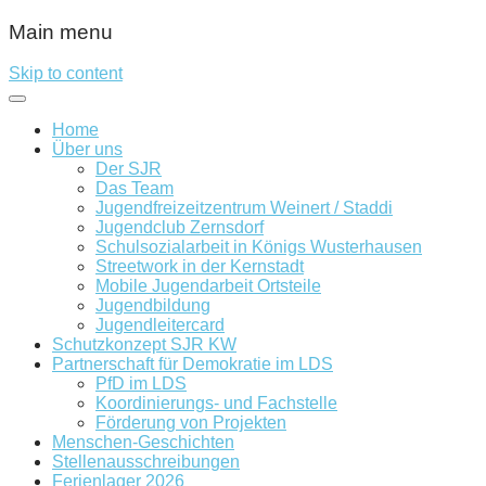
Main menu
Skip to content
Home
Über uns
Der SJR
Das Team
Jugendfreizeitzentrum Weinert / Staddi
Jugendclub Zernsdorf
Schulsozialarbeit in Königs Wusterhausen
Streetwork in der Kernstadt
Mobile Jugendarbeit Ortsteile
Jugendbildung
Jugendleitercard
Schutzkonzept SJR KW
Partnerschaft für Demokratie im LDS
PfD im LDS
Koordinierungs- und Fachstelle
Förderung von Projekten
Menschen-Geschichten
Stellenausschreibungen
Ferienlager 2026