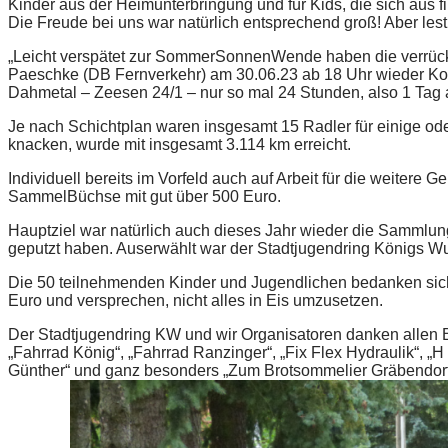
Kinder aus der Heimunterbringung und für Kids, die sich aus f
Die Freude bei uns war natürlich entsprechend groß! Aber lest
„Leicht verspätet zur SommerSonnenWende haben die verrück
Paeschke (DB Fernverkehr) am 30.06.23 ab 18 Uhr wieder K
Dahmetal – Zeesen 24/1 – nur so mal 24 Stunden, also 1 Tag 
Je nach Schichtplan waren insgesamt 15 Radler für einige oder
knacken, wurde mit insgesamt 3.114 km erreicht.
Individuell bereits im Vorfeld auch auf Arbeit für die weitere
SammelBüchse mit gut über 500 Euro.
Hauptziel war natürlich auch dieses Jahr wieder die Sammlung
geputzt haben. Auserwählt war der Stadtjugendring Königs Wu
Die 50 teilnehmenden Kinder und Jugendlichen bedanken si
Euro und versprechen, nicht alles in Eis umzusetzen.
Der Stadtjugendring KW und wir Organisatoren danken allen B
„Fahrrad König“, „Fahrrad Ranzinger“, „Fix Flex Hydraulik“,
Günther“ und ganz besonders „Zum Brotsommelier Gräbendorf