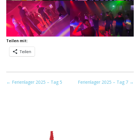
Teilen mit:
Teilen
P
← Ferienlager 2025 – Tag 5
Ferienlager 2025 – Tag 7 →
o
s
t
n
a
v
i