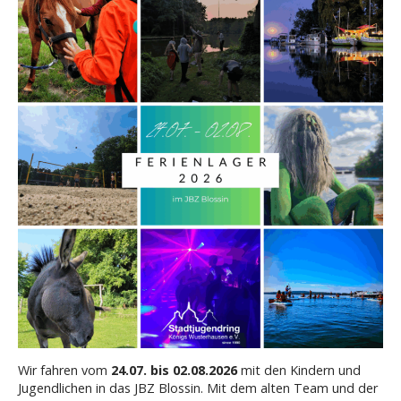
f
o
r
:
Wir fahren vom
24.07. bis 02.08.2026
mit den Kindern und
Jugendlichen in das JBZ Blossin. Mit dem alten Team und der