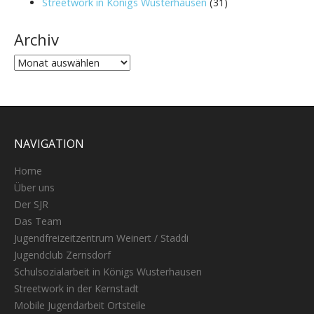
Streetwork in Königs Wusterhausen
(31)
Archiv
Archiv
NAVIGATION
Home
Über uns
Der SJR
Das Team
Jugendfreizeitzentrum Weinert / Staddi
Jugendclub Zernsdorf
Schulsozialarbeit in Königs Wusterhausen
Streetwork in der Kernstadt
Mobile Jugendarbeit Ortsteile