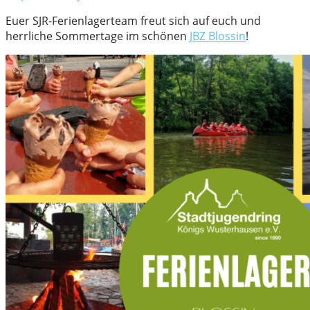
Euer SJR-Ferienlagerteam freut sich auf euch und
herrliche Sommertage im schönen
JBZ Blossin
!