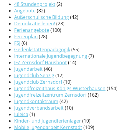
48 Stundenprojekt
(2)
Angebote
(82)
Außerschulische Bildung
(42)
Demokratie leben!
(28)
Ferienangebote
(100)
Ferienplan
(28)
FSJ
(6)
Gedenkstättenpädagogik
(55)
Internationale Jugendbegegnung
(7)
JFZ Zernsdorf Hausboot
(14)
Jugendarbeit
(46)
Jugendclub Senzig
(12)
Jugendclub Zernsdorf
(10)
Jugendfreizeithaus Königs Wusterhausen
(154)
Jugendfreizeitzentrum Zernsdorf
(162)
Jugendkontaktraum
(42)
Jugendverbandsarbeit
(10)
Juleica
(1)
Kinder- und Jugendferienlager
(10)
Mobile Jugendarbeit Kernstadt
(109)