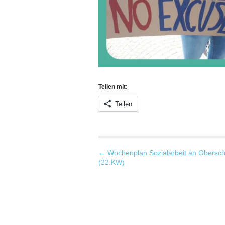
Teilen mit:
Teilen
P
← Wochenplan Sozialarbeit an Obersch
(22.KW)
o
s
t
n
a