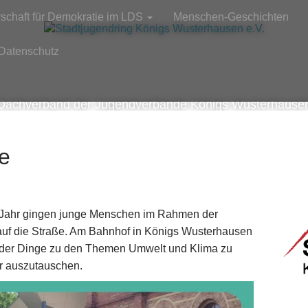
rschaft für Demokratie im LDS
Menschen-Geschichten
Datenschutz
Dachverband der Jugendverbände Königs Wusterhause
re
m Jahr gingen junge Menschen im Rahmen der
n auf die Straße. Am Bahnhof in Königs Wusterhausen
t der Dinge zu den Themen Umwelt und Klima zu
er auszutauschen.