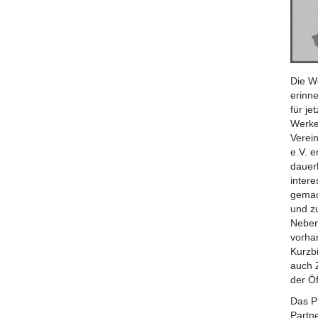
Die W
erinne
für j
Werke
Verei
e.V. 
dauerh
inter
gemac
und z
Neben
vorhan
Kurzb
auch 
der Öf
Das P
Partn