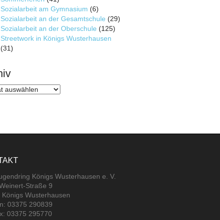
Sozialarbeit am Gymnasium
(6)
Sozialarbeit an der Gesamtschule
(29)
Sozialarbeit an der Oberschule
(125)
Streetwork in Königs Wusterhausen
(31)
hiv
v
TAKT
jugendring Königs Wusterhausen e. V.
-Weinert-Straße 9
 Königs Wusterhausen
on: 03375 290839
ax: 03375 295770