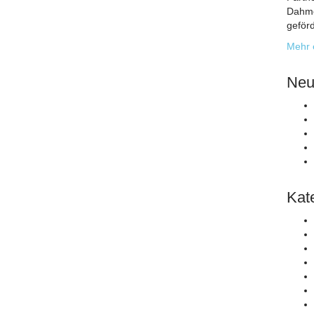
Dahme
geförd
Mehr 
Neu
Kat