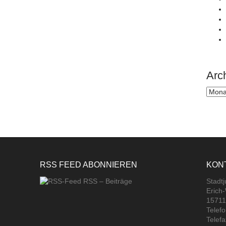
Arc
Archi
RSS FEED ABONNIEREN
KON
RSS – Beiträge
Stadt
Erich
15711
Telef
Telef