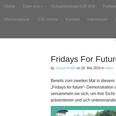
M
S
Home
Über uns
Schutzkonzept SJR KW
Partne
k
a
i
i
Wochenpläne
SJR online
Kontakt
Impressum
p
n
t
m
o
e
c
n
o
n
u
t
Fridays For Futu
e
n
by
Juliane Krafft
on
24. Mai 2019
in
News
t
Bereits zum zweiten Mal in diese
„Fridays for future“- Demonstratio
versammeln sie sich, um ihre Sich
präsentieren und sich untereinand