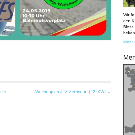
Wir f
den K
Bloss
bekan
Mehr 
Men
ule
Wochenplan JFZ Zernsdorf (22. KW) →