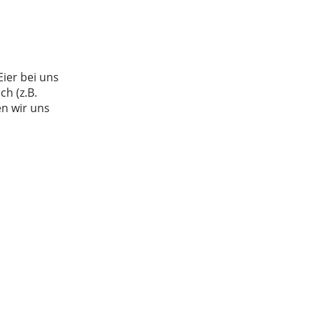
ier bei uns
h (z.B.
en wir uns