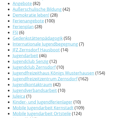
Angebote
(82)
Außerschulische Bildung
(42)
Demokratie leben!
(28)
Ferienangebote
(100)
Ferienplan
(28)
FSJ
(6)
Gedenkstättenpädagogik
(55)
Internationale Jugendbegegnung
(7)
JFZ Zernsdorf Hausboot
(14)
Jugendarbeit
(46)
Jugendclub Senzig
(12)
Jugendclub Zernsdorf
(10)
Jugendfreizeithaus Königs Wusterhausen
(154)
Jugendfreizeitzentrum Zernsdorf
(162)
Jugendkontaktraum
(42)
Jugendverbandsarbeit
(10)
Juleica
(1)
Kinder- und Jugendferienlager
(10)
Mobile Jugendarbeit Kernstadt
(109)
Mobile Jugendarbeit Ortsteile
(124)