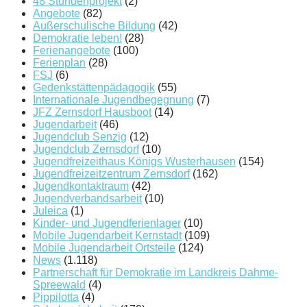
48 Stundenprojekt
(2)
Angebote
(82)
Außerschulische Bildung
(42)
Demokratie leben!
(28)
Ferienangebote
(100)
Ferienplan
(28)
FSJ
(6)
Gedenkstättenpädagogik
(55)
Internationale Jugendbegegnung
(7)
JFZ Zernsdorf Hausboot
(14)
Jugendarbeit
(46)
Jugendclub Senzig
(12)
Jugendclub Zernsdorf
(10)
Jugendfreizeithaus Königs Wusterhausen
(154)
Jugendfreizeitzentrum Zernsdorf
(162)
Jugendkontaktraum
(42)
Jugendverbandsarbeit
(10)
Juleica
(1)
Kinder- und Jugendferienlager
(10)
Mobile Jugendarbeit Kernstadt
(109)
Mobile Jugendarbeit Ortsteile
(124)
News
(1.118)
Partnerschaft für Demokratie im Landkreis Dahme-
Spreewald
(4)
Pippilotta
(4)