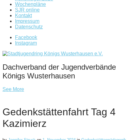
Wochenpläne
SJR online
Kontakt
Impressum
Datenschutz
Facebook
Instagram
Dachverband der Jugendverbände
Königs Wusterhausen
See More
Gedenkstättenfahrt Tag 4
Kazimierz
by
Jennifer Struck
on
1. November 2024
in
Gedenkstättenpädagogik
,