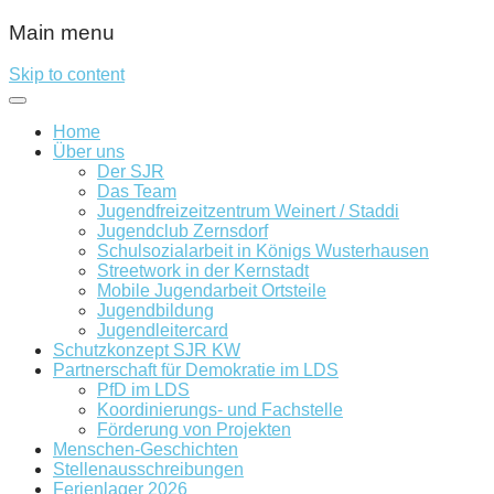
Main menu
Skip to content
Home
Über uns
Der SJR
Das Team
Jugendfreizeitzentrum Weinert / Staddi
Jugendclub Zernsdorf
Schulsozialarbeit in Königs Wusterhausen
Streetwork in der Kernstadt
Mobile Jugendarbeit Ortsteile
Jugendbildung
Jugendleitercard
Schutzkonzept SJR KW
Partnerschaft für Demokratie im LDS
PfD im LDS
Koordinierungs- und Fachstelle
Förderung von Projekten
Menschen-Geschichten
Stellenausschreibungen
Ferienlager 2026