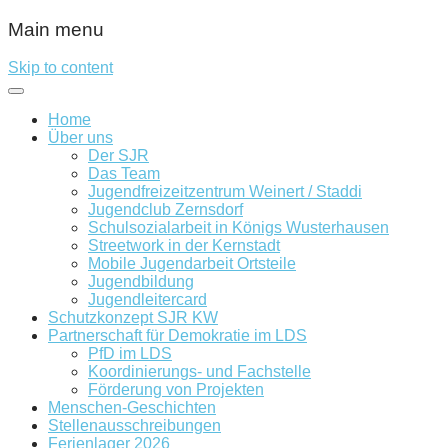
Main menu
Skip to content
Home
Über uns
Der SJR
Das Team
Jugendfreizeitzentrum Weinert / Staddi
Jugendclub Zernsdorf
Schulsozialarbeit in Königs Wusterhausen
Streetwork in der Kernstadt
Mobile Jugendarbeit Ortsteile
Jugendbildung
Jugendleitercard
Schutzkonzept SJR KW
Partnerschaft für Demokratie im LDS
PfD im LDS
Koordinierungs- und Fachstelle
Förderung von Projekten
Menschen-Geschichten
Stellenausschreibungen
Ferienlager 2026