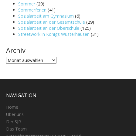
Sommer
(29)
Sommerferien
(41)
Sozialarbeit am Gymnasium
(6)
Sozialarbeit an der Gesamtschule
(29)
Sozialarbeit an der Oberschule
(125)
Streetwork in Königs Wusterhausen
(31)
Archiv
Archiv
NAVIGATION
Home
Über uns
Der SJR
Das Team