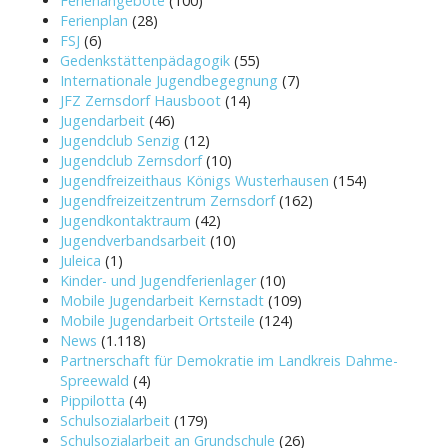
Ferienangebote
(100)
Ferienplan
(28)
FSJ
(6)
Gedenkstättenpädagogik
(55)
Internationale Jugendbegegnung
(7)
JFZ Zernsdorf Hausboot
(14)
Jugendarbeit
(46)
Jugendclub Senzig
(12)
Jugendclub Zernsdorf
(10)
Jugendfreizeithaus Königs Wusterhausen
(154)
Jugendfreizeitzentrum Zernsdorf
(162)
Jugendkontaktraum
(42)
Jugendverbandsarbeit
(10)
Juleica
(1)
Kinder- und Jugendferienlager
(10)
Mobile Jugendarbeit Kernstadt
(109)
Mobile Jugendarbeit Ortsteile
(124)
News
(1.118)
Partnerschaft für Demokratie im Landkreis Dahme-
Spreewald
(4)
Pippilotta
(4)
Schulsozialarbeit
(179)
Schulsozialarbeit an Grundschule
(26)