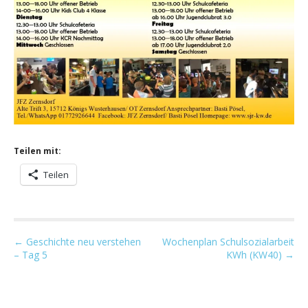
Teilen mit:
Teilen
P
← Geschichte neu verstehen
Wochenplan Schulsozialarbeit
– Tag 5
KWh (KW40) →
o
s
t