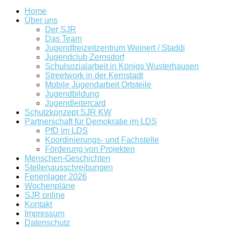
Home
Über uns
Der SJR
Das Team
Jugendfreizeitzentrum Weinert / Staddi
Jugendclub Zernsdorf
Schulsozialarbeit in Königs Wusterhausen
Streetwork in der Kernstadt
Mobile Jugendarbeit Ortsteile
Jugendbildung
Jugendleitercard
Schutzkonzept SJR KW
Partnerschaft für Demokratie im LDS
PfD im LDS
Koordinierungs- und Fachstelle
Förderung von Projekten
Menschen-Geschichten
Stellenausschreibungen
Ferienlager 2026
Wochenpläne
SJR online
Kontakt
Impressum
Datenschutz