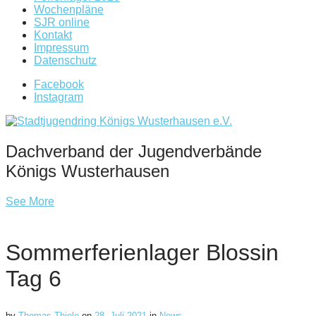
Wochenpläne
SJR online
Kontakt
Impressum
Datenschutz
Facebook
Instagram
Dachverband der Jugendverbände
Königs Wusterhausen
See More
Sommerferienlager Blossin
Tag 6
by
Thomas Thiele
on
28. Juli 2021
in
News