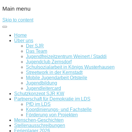
Main menu
Skip to content
Home
Über uns
Der SJR
Das Team
Jugendfreizeitzentrum Weinert / Staddi
Jugendclub Zernsdorf
Schulsozialarbeit in Königs Wusterhausen
Streetwork in der Kernstadt
Mobile Jugendarbeit Ortsteile
Jugendbildung
Jugendleitercard
Schutzkonzept SJR KW
Partnerschaft für Demokratie im LDS
PfD im LDS
Koordinierungs- und Fachstelle
Förderung von Projekten
Menschen-Geschichten
Stellenausschreibungen
Ferienlager 2026