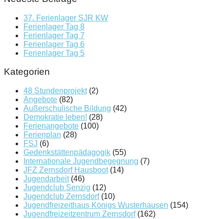
37. Ferienlager SJR KW
Ferienlager Tag 8
Ferienlager Tag 7
Ferienlager Tag 6
Ferienlager Tag 5
Kategorien
48 Stundenprojekt
(2)
Angebote
(82)
Außerschulische Bildung
(42)
Demokratie leben!
(28)
Ferienangebote
(100)
Ferienplan
(28)
FSJ
(6)
Gedenkstättenpädagogik
(55)
Internationale Jugendbegegnung
(7)
JFZ Zernsdorf Hausboot
(14)
Jugendarbeit
(46)
Jugendclub Senzig
(12)
Jugendclub Zernsdorf
(10)
Jugendfreizeithaus Königs Wusterhausen
(154)
Jugendfreizeitzentrum Zernsdorf
(162)