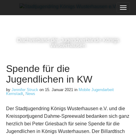
M
S
k
a
i
i
p
n
t
m
o
Dachverband der Jugendverbände Königs
e
c
Wusterhausen
n
o
n
u
t
Spende für die
e
n
Jugendlichen in KW
t
by
Jennifer Struck
on
15. Januar 2021
in
Mobile Jugendarbeit
Kernstadt
,
News
Der Stadtjugendring Königs Wusterhausen e.V. und die
Kreissportjugend Dahme-Spreewald bedanken sich ganz
herzlich bei Peter Griesbach für seine Spende für die
Jugendlichen in Königs Wusterhausen. Der Billardtisch