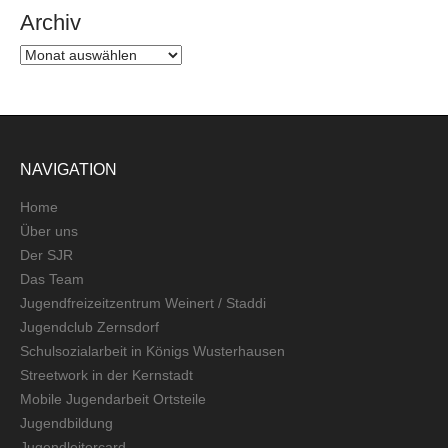
Archiv
Archiv
NAVIGATION
Home
Über uns
Der SJR
Das Team
Jugendfreizeitzentrum Weinert / Staddi
Jugendclub Zernsdorf
Schulsozialarbeit in Königs Wusterhausen
Streetwork in der Kernstadt
Mobile Jugendarbeit Ortsteile
Jugendbildung
Jugendleitercard