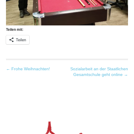
Teilen mit:
Teilen
P
← Frohe Weihnachten!
Sozialarbeit an der Staatlichen
Gesamtschule geht online →
o
s
t
n
a
v
i
g