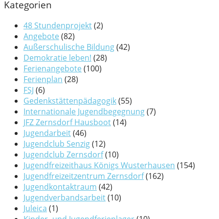
Kategorien
48 Stundenprojekt
(2)
Angebote
(82)
Außerschulische Bildung
(42)
Demokratie leben!
(28)
Ferienangebote
(100)
Ferienplan
(28)
FSJ
(6)
Gedenkstättenpädagogik
(55)
Internationale Jugendbegegnung
(7)
JFZ Zernsdorf Hausboot
(14)
Jugendarbeit
(46)
Jugendclub Senzig
(12)
Jugendclub Zernsdorf
(10)
Jugendfreizeithaus Königs Wusterhausen
(154)
Jugendfreizeitzentrum Zernsdorf
(162)
Jugendkontaktraum
(42)
Jugendverbandsarbeit
(10)
Juleica
(1)
Kinder- und Jugendferienlager
(10)