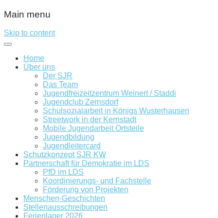
Main menu
Skip to content
Home
Über uns
Der SJR
Das Team
Jugendfreizeitzentrum Weinert / Staddi
Jugendclub Zernsdorf
Schulsozialarbeit in Königs Wusterhausen
Streetwork in der Kernstadt
Mobile Jugendarbeit Ortsteile
Jugendbildung
Jugendleitercard
Schutzkonzept SJR KW
Partnerschaft für Demokratie im LDS
PfD im LDS
Koordinierungs- und Fachstelle
Förderung von Projekten
Menschen-Geschichten
Stellenausschreibungen
Ferienlager 2026