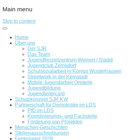
Main menu
Skip to content
Home
Über uns
Der SJR
Das Team
Jugendfreizeitzentrum Weinert / Staddi
Jugendclub Zernsdorf
Schulsozialarbeit in Königs Wusterhausen
Streetwork in der Kernstadt
Mobile Jugendarbeit Ortsteile
Jugendbildung
Jugendleitercard
Schutzkonzept SJR KW
Partnerschaft für Demokratie im LDS
PfD im LDS
Koordinierungs- und Fachstelle
Förderung von Projekten
Menschen-Geschichten
Stellenausschreibungen
Ferienlager 2026