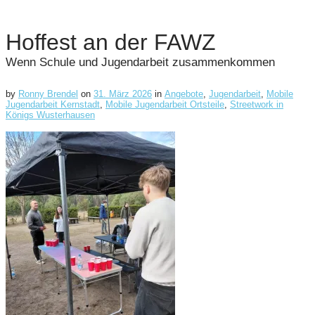
Hoffest an der FAWZ
Wenn Schule und Jugendarbeit zusammenkommen
by
Ronny Brendel
on
31. März 2026
in
Angebote
,
Jugendarbeit
,
Mobile
Jugendarbeit Kernstadt
,
Mobile Jugendarbeit Ortsteile
,
Streetwork in
Königs Wusterhausen