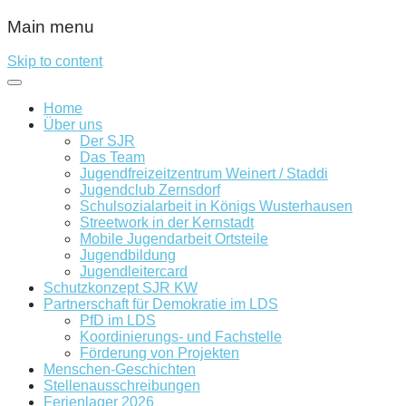
Main menu
Skip to content
Home
Über uns
Der SJR
Das Team
Jugendfreizeitzentrum Weinert / Staddi
Jugendclub Zernsdorf
Schulsozialarbeit in Königs Wusterhausen
Streetwork in der Kernstadt
Mobile Jugendarbeit Ortsteile
Jugendbildung
Jugendleitercard
Schutzkonzept SJR KW
Partnerschaft für Demokratie im LDS
PfD im LDS
Koordinierungs- und Fachstelle
Förderung von Projekten
Menschen-Geschichten
Stellenausschreibungen
Ferienlager 2026