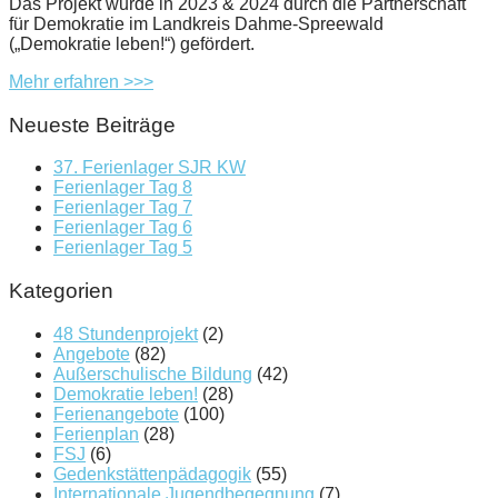
Das Projekt wurde in 2023 & 2024 durch die Partnerschaft
für Demokratie im Landkreis Dahme-Spreewald
(„Demokratie leben!“) gefördert.
Mehr erfahren >>>
Neueste Beiträge
37. Ferienlager SJR KW
Ferienlager Tag 8
Ferienlager Tag 7
Ferienlager Tag 6
Ferienlager Tag 5
Kategorien
48 Stundenprojekt
(2)
Angebote
(82)
Außerschulische Bildung
(42)
Demokratie leben!
(28)
Ferienangebote
(100)
Ferienplan
(28)
FSJ
(6)
Gedenkstättenpädagogik
(55)
Internationale Jugendbegegnung
(7)