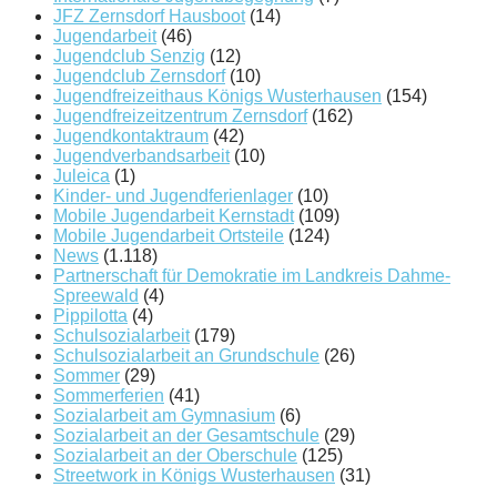
JFZ Zernsdorf Hausboot
(14)
Jugendarbeit
(46)
Jugendclub Senzig
(12)
Jugendclub Zernsdorf
(10)
Jugendfreizeithaus Königs Wusterhausen
(154)
Jugendfreizeitzentrum Zernsdorf
(162)
Jugendkontaktraum
(42)
Jugendverbandsarbeit
(10)
Juleica
(1)
Kinder- und Jugendferienlager
(10)
Mobile Jugendarbeit Kernstadt
(109)
Mobile Jugendarbeit Ortsteile
(124)
News
(1.118)
Partnerschaft für Demokratie im Landkreis Dahme-
Spreewald
(4)
Pippilotta
(4)
Schulsozialarbeit
(179)
Schulsozialarbeit an Grundschule
(26)
Sommer
(29)
Sommerferien
(41)
Sozialarbeit am Gymnasium
(6)
Sozialarbeit an der Gesamtschule
(29)
Sozialarbeit an der Oberschule
(125)
Streetwork in Königs Wusterhausen
(31)