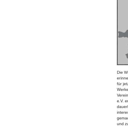
Die W
erinne
für j
Werke
Verei
e.V. 
dauerh
inter
gemac
und z