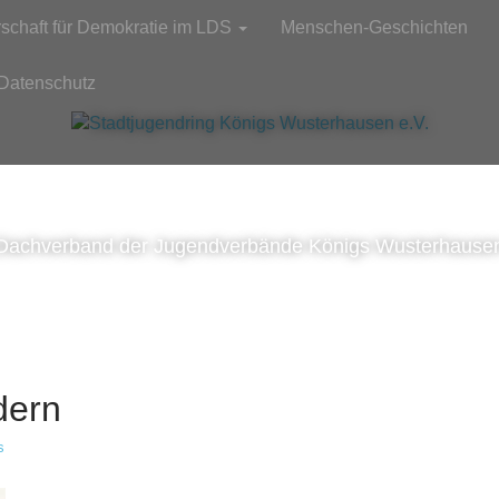
rschaft für Demokratie im LDS
Menschen-Geschichten
Datenschutz
Dachverband der Jugendverbände Königs Wusterhause
dern
s