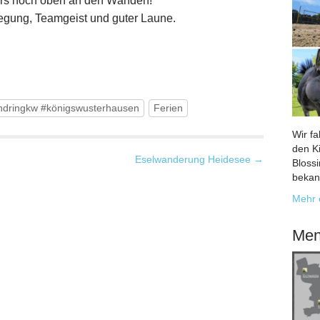
ders hoch oben an den Wänden!
wegung, Teamgeist und guter Laune.
gendringkw #königswusterhausen
Ferien
Wir f
den K
Eselwanderung Heidesee →
Bloss
bekan
Mehr 
Men