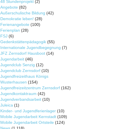
48 Stundenprojekt
(2)
Angebote
(82)
Außerschulische Bildung
(42)
Demokratie leben!
(28)
Ferienangebote
(100)
Ferienplan
(28)
FSJ
(6)
Gedenkstättenpädagogik
(55)
Internationale Jugendbegegnung
(7)
JFZ Zernsdorf Hausboot
(14)
Jugendarbeit
(46)
Jugendclub Senzig
(12)
Jugendclub Zernsdorf
(10)
Jugendfreizeithaus Königs
Wusterhausen
(154)
Jugendfreizeitzentrum Zernsdorf
(162)
Jugendkontaktraum
(42)
Jugendverbandsarbeit
(10)
Juleica
(1)
Kinder- und Jugendferienlager
(10)
Mobile Jugendarbeit Kernstadt
(109)
Mobile Jugendarbeit Ortsteile
(124)
News
(1.118)