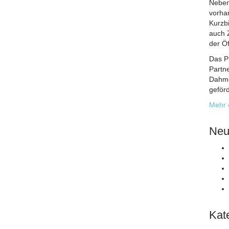
Neben
vorhan
Kurzb
auch 
der Öf
Das P
Partn
Dahme
geförd
Mehr 
Neu
Kat