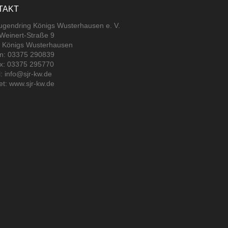
TAKT
jugendring Königs Wusterhausen e. V.
-Weinert-Straße 9
 Königs Wusterhausen
on: 03375 290839
ax: 03375 295770
: info@sjr-kw.de
et: www.sjr-kw.de