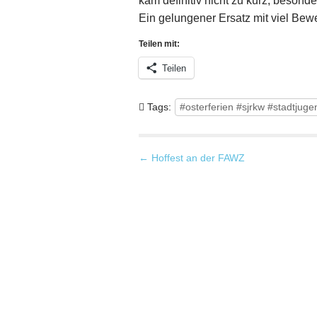
kam definitiv nicht zu kurz, beson
Ein gelungener Ersatz mit viel Be
Teilen mit:
Teilen
Tags:
#osterferien #sjrkw #stadtju
P
← Hoffest an der FAWZ
o
s
t
n
a
v
i
g