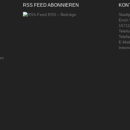
RSS FEED ABONNIEREN
KON
RSS – Beiträge
Stadt
Erich
15711
Telef
Telef
E-Mail
Intern
en