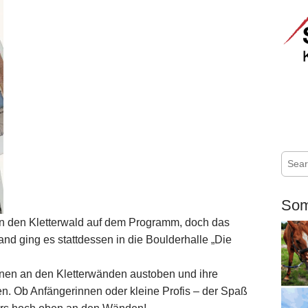
S
e
a
r
Som
c
 in den Kletterwald auf dem Programm, doch das
h
nd ging es stattdessen in die Boulderhalle „Die
f
o
r
nnen an den Kletterwänden austoben und ihre
:
en. Ob Anfängerinnen oder kleine Profis – der Spaß