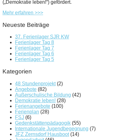
(„Demokratie leben!“) gefördert.
Mehr erfahren >>>
Neueste Beiträge
37. Ferienlager SJR KW
Ferienlager Tag 8
Ferienlager Tag 7
Ferienlager Tag 6
Ferienlager Tag 5
Kategorien
48 Stundenprojekt
(2)
Angebote
(82)
Außerschulische Bildung
(42)
Demokratie leben!
(28)
Ferienangebote
(100)
Ferienplan
(28)
FSJ
(6)
Gedenkstättenpädagogik
(55)
Internationale Jugendbegegnung
(7)
JFZ Zernsdorf Hausboot
(14)
Jugendarbeit
(46)