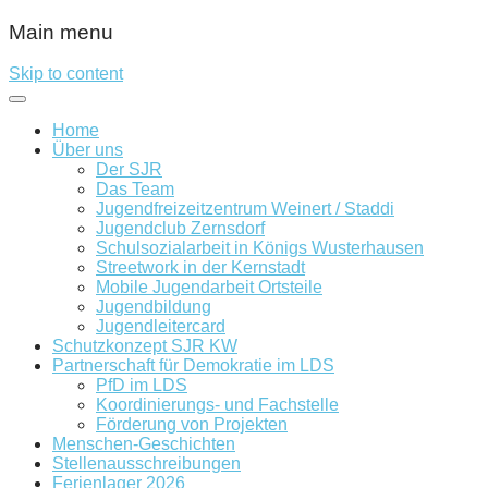
Main menu
Skip to content
Home
Über uns
Der SJR
Das Team
Jugendfreizeitzentrum Weinert / Staddi
Jugendclub Zernsdorf
Schulsozialarbeit in Königs Wusterhausen
Streetwork in der Kernstadt
Mobile Jugendarbeit Ortsteile
Jugendbildung
Jugendleitercard
Schutzkonzept SJR KW
Partnerschaft für Demokratie im LDS
PfD im LDS
Koordinierungs- und Fachstelle
Förderung von Projekten
Menschen-Geschichten
Stellenausschreibungen
Ferienlager 2026