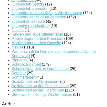
Jugendclub Senzig
(12)
Jugendclub Zernsdorf
(10)
Jugendfreizeithaus Königs Wusterhausen
(154)
Jugendfreizeitzentrum Zernsdorf
(162)
Jugendkontaktraum
(42)
Jugendverbandsarbeit
(10)
Juleica
(1)
Kinder- und Jugendferienlager
(10)
Mobile Jugendarbeit Kernstadt
(109)
Mobile Jugendarbeit Ortsteile
(124)
News
(1.118)
Partnerschaft für Demokratie im Landkreis Dahme-
Spreewald
(4)
Pippilotta
(4)
Schulsozialarbeit
(179)
Schulsozialarbeit an Grundschule
(26)
Sommer
(29)
Sommerferien
(41)
Sozialarbeit am Gymnasium
(6)
Sozialarbeit an der Gesamtschule
(29)
Sozialarbeit an der Oberschule
(125)
Streetwork in Königs Wusterhausen
(31)
Archiv