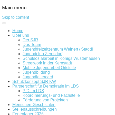
Main menu
Skip to content
Home
Über uns
Der SJR
Das Team
Jugendfreizeitzentrum Weinert / Staddi
Jugendclub Zernsdorf
Schulsozialarbeit in Königs Wusterhausen
Streetwork in der Kernstadt
Mobile Jugendarbeit Ortsteile
Jugendbildung
Jugendleitercard
Schutzkonzept SJR KW
Partnerschaft für Demokratie im LDS
PfD im LDS
Koordinierungs- und Fachstelle
Förderung von Projekten
Menschen-Geschichten
Stellenausschreibungen
Ferienlager 2026