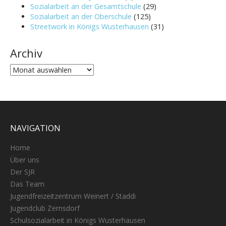
Sozialarbeit an der Gesamtschule
(29)
Sozialarbeit an der Oberschule
(125)
Streetwork in Königs Wusterhausen
(31)
Archiv
Archiv
NAVIGATION
Home
Über uns
Der SJR
Das Team
Jugendfreizeitzentrum Weinert / Staddi
Jugendclub Zernsdorf
Schulsozialarbeit in Königs Wusterhausen