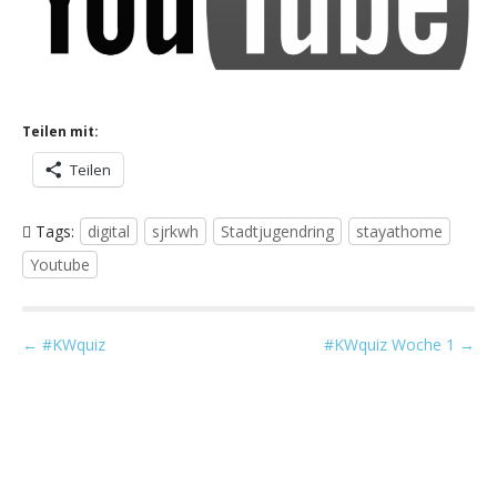
Teilen mit:
Teilen
Tags:
digital
sjrkwh
Stadtjugendring
stayathome
Youtube
P
← #KWquiz
#KWquiz Woche 1 →
o
s
t
n
a