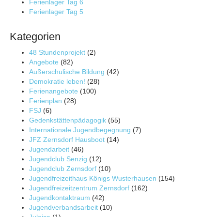
Ferienlager Tag 6
Ferienlager Tag 5
Kategorien
48 Stundenprojekt
(2)
Angebote
(82)
Außerschulische Bildung
(42)
Demokratie leben!
(28)
Ferienangebote
(100)
Ferienplan
(28)
FSJ
(6)
Gedenkstättenpädagogik
(55)
Internationale Jugendbegegnung
(7)
JFZ Zernsdorf Hausboot
(14)
Jugendarbeit
(46)
Jugendclub Senzig
(12)
Jugendclub Zernsdorf
(10)
Jugendfreizeithaus Königs Wusterhausen
(154)
Jugendfreizeitzentrum Zernsdorf
(162)
Jugendkontaktraum
(42)
Jugendverbandsarbeit
(10)
Juleica
(1)