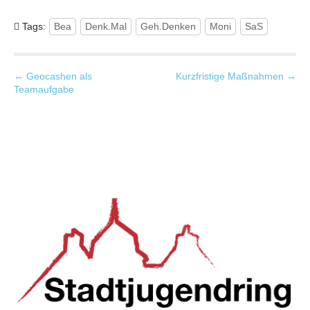
Tags:
Bea
Denk.Mal
Geh.Denken
Moni
SaS
P
← Geocashen als
Kurzfristige Maßnahmen →
Teamaufgabe
o
s
t
n
a
v
i
g
a
t
i
o