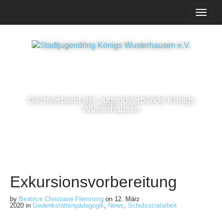
M
S
k
a
i
i
p
n
t
m
o
e
c
n
o
n
u
Dachverband der Jugendverbände Königs
t
Wusterhausen
e
n
t
Exkursionsvorbereitung
by
Beatrice Christiane Flemming
on
12. März
2020
in
Gedenkstättenpädagogik
,
News
,
Schulsozialarbeit