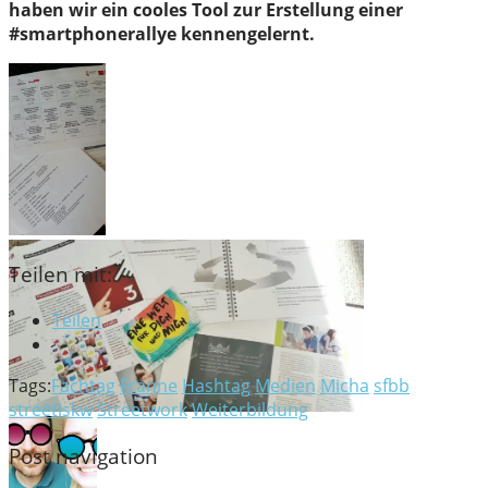
haben wir ein cooles Tool zur Erstellung einer
#smartphonerallye kennengelernt.
Teilen mit:
Teilen
Tags:
Fachtag
Franne
Hashtag
Medien
Micha
sfbb
streetiskw
Streetwork
Weiterbildung
Post navigation