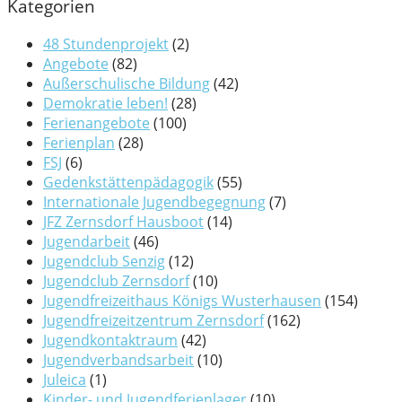
Kategorien
48 Stundenprojekt
(2)
Angebote
(82)
Außerschulische Bildung
(42)
Demokratie leben!
(28)
Ferienangebote
(100)
Ferienplan
(28)
FSJ
(6)
Gedenkstättenpädagogik
(55)
Internationale Jugendbegegnung
(7)
JFZ Zernsdorf Hausboot
(14)
Jugendarbeit
(46)
Jugendclub Senzig
(12)
Jugendclub Zernsdorf
(10)
Jugendfreizeithaus Königs Wusterhausen
(154)
Jugendfreizeitzentrum Zernsdorf
(162)
Jugendkontaktraum
(42)
Jugendverbandsarbeit
(10)
Juleica
(1)
Kinder- und Jugendferienlager
(10)