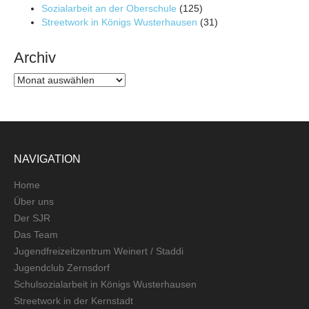
Sozialarbeit an der Oberschule
(125)
Streetwork in Königs Wusterhausen
(31)
Archiv
Archiv
NAVIGATION
Home
Über uns
Der SJR
Das Team
Jugendfreizeitzentrum Weinert / Staddi
Jugendclub Zernsdorf
Schulsozialarbeit in Königs Wusterhausen
Streetwork in der Kernstadt