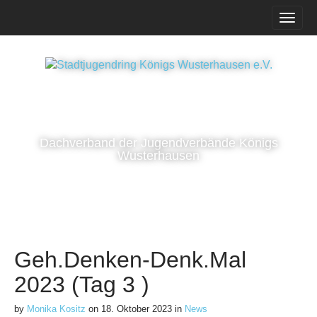
M
S
k
a
i
i
p
n
t
m
o
e
c
n
o
n
u
Dachverband der Jugendverbände Königs
t
Wusterhausen
e
n
t
Geh.Denken-Denk.Mal
2023 (Tag 3 )
by
Monika Kositz
on
18. Oktober 2023
in
News