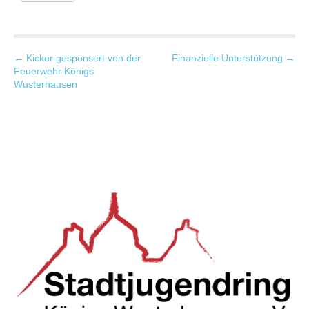
P
← Kicker gesponsert von der
Finanzielle Unterstützung →
Feuerwehr Königs
o
Wusterhausen
s
t
n
a
v
i
g
a
t
i
o
n