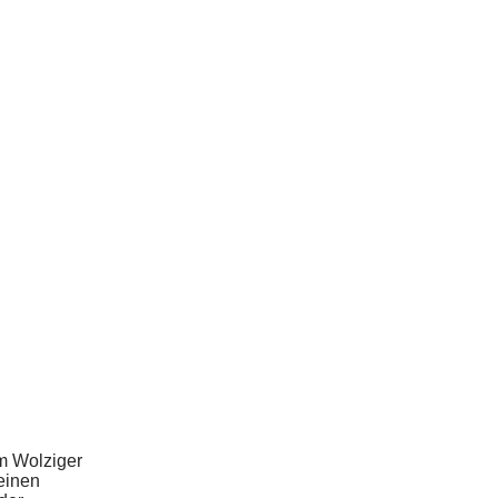
m Wolziger
einen