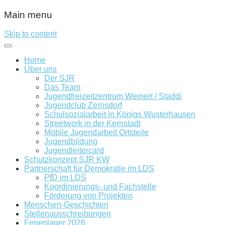
Main menu
Skip to content
Home
Über uns
Der SJR
Das Team
Jugendfreizeitzentrum Weinert / Staddi
Jugendclub Zernsdorf
Schulsozialarbeit in Königs Wusterhausen
Streetwork in der Kernstadt
Mobile Jugendarbeit Ortsteile
Jugendbildung
Jugendleitercard
Schutzkonzept SJR KW
Partnerschaft für Demokratie im LDS
PfD im LDS
Koordinierungs- und Fachstelle
Förderung von Projekten
Menschen-Geschichten
Stellenausschreibungen
Ferienlager 2026