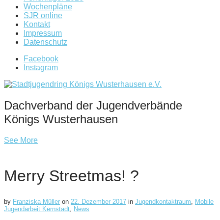
Wochenpläne
SJR online
Kontakt
Impressum
Datenschutz
Facebook
Instagram
Dachverband der Jugendverbände
Königs Wusterhausen
See More
Merry Streetmas! ?
by
Franziska Müller
on
22. Dezember 2017
in
Jugendkontaktraum
,
Mobile
Jugendarbeit Kernstadt
,
News