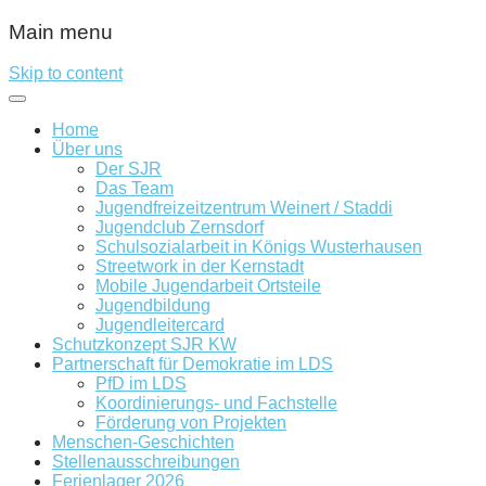
Main menu
Skip to content
Home
Über uns
Der SJR
Das Team
Jugendfreizeitzentrum Weinert / Staddi
Jugendclub Zernsdorf
Schulsozialarbeit in Königs Wusterhausen
Streetwork in der Kernstadt
Mobile Jugendarbeit Ortsteile
Jugendbildung
Jugendleitercard
Schutzkonzept SJR KW
Partnerschaft für Demokratie im LDS
PfD im LDS
Koordinierungs- und Fachstelle
Förderung von Projekten
Menschen-Geschichten
Stellenausschreibungen
Ferienlager 2026