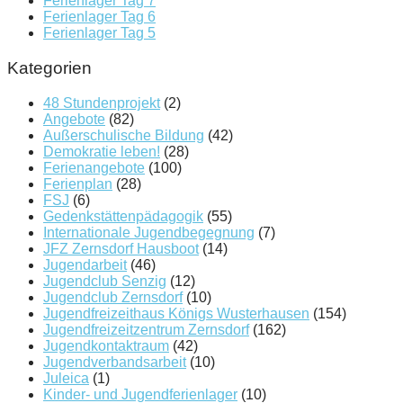
Ferienlager Tag 7
Ferienlager Tag 6
Ferienlager Tag 5
Kategorien
48 Stundenprojekt
(2)
Angebote
(82)
Außerschulische Bildung
(42)
Demokratie leben!
(28)
Ferienangebote
(100)
Ferienplan
(28)
FSJ
(6)
Gedenkstättenpädagogik
(55)
Internationale Jugendbegegnung
(7)
JFZ Zernsdorf Hausboot
(14)
Jugendarbeit
(46)
Jugendclub Senzig
(12)
Jugendclub Zernsdorf
(10)
Jugendfreizeithaus Königs Wusterhausen
(154)
Jugendfreizeitzentrum Zernsdorf
(162)
Jugendkontaktraum
(42)
Jugendverbandsarbeit
(10)
Juleica
(1)
Kinder- und Jugendferienlager
(10)