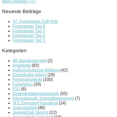
Mehr erfahren >>>
Neueste Beiträge
37. Ferienlager SJR KW
Ferienlager Tag 8
Ferienlager Tag 7
Ferienlager Tag 6
Ferienlager Tag 5
Kategorien
48 Stundenprojekt
(2)
Angebote
(82)
Außerschulische Bildung
(42)
Demokratie leben!
(28)
Ferienangebote
(100)
Ferienplan
(28)
FSJ
(6)
Gedenkstättenpädagogik
(55)
Internationale Jugendbegegnung
(7)
JFZ Zernsdorf Hausboot
(14)
Jugendarbeit
(46)
Jugendclub Senzig
(12)