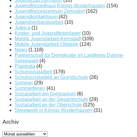
Jugendclub Zernsdorf
(10)
Jugendfreizeithaus Königs Wusterhausen
(154)
Jugendfreizeitzentrum Zernsdorf
(162)
Jugendkontaktraum
(42)
Jugendverbandsarbeit
(10)
Juleica
(1)
Kinder- und Jugendferienlager
(10)
Mobile Jugendarbeit Kernstadt
(109)
Mobile Jugendarbeit Ortsteile
(124)
News
(1.118)
Partnerschaft für Demokratie im Landkreis Dahme-
Spreewald
(4)
Pippilotta
(4)
Schulsozialarbeit
(179)
Schulsozialarbeit an Grundschule
(26)
Sommer
(29)
Sommerferien
(41)
Sozialarbeit am Gymnasium
(6)
Sozialarbeit an der Gesamtschule
(29)
Sozialarbeit an der Oberschule
(125)
Streetwork in Königs Wusterhausen
(31)
Archiv
Archiv