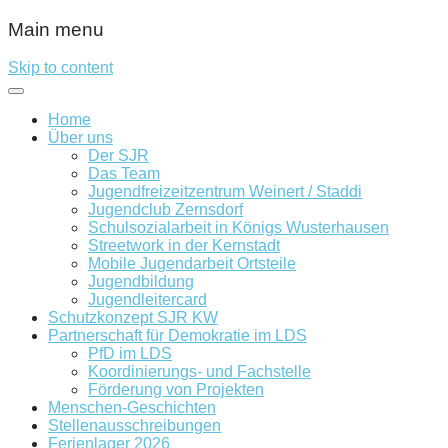
Main menu
Skip to content
Home
Über uns
Der SJR
Das Team
Jugendfreizeitzentrum Weinert / Staddi
Jugendclub Zernsdorf
Schulsozialarbeit in Königs Wusterhausen
Streetwork in der Kernstadt
Mobile Jugendarbeit Ortsteile
Jugendbildung
Jugendleitercard
Schutzkonzept SJR KW
Partnerschaft für Demokratie im LDS
PfD im LDS
Koordinierungs- und Fachstelle
Förderung von Projekten
Menschen-Geschichten
Stellenausschreibungen
Ferienlager 2026