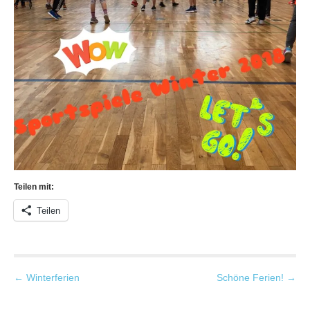
Teilen mit:
Teilen
P
← Winterferien
Schöne Ferien! →
o