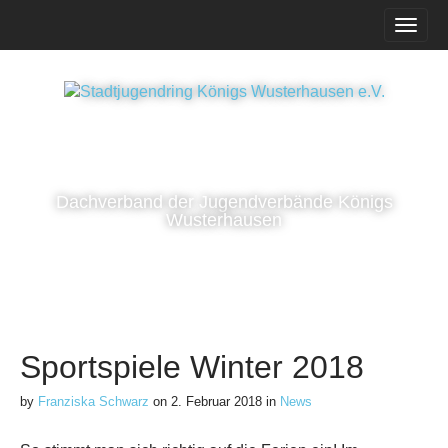
M
S
k
a
i
i
p
n
t
m
o
e
c
n
o
n
u
Dachverband der Jugendverbände Königs
t
Wusterhausen
e
n
t
Sportspiele Winter 2018
by
Franziska Schwarz
on
2. Februar 2018
in
News