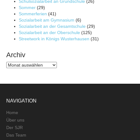
Schulsozialarbeit an Grundschule
(26)
Sommer
(29)
Sommerferien
(41)
Sozialarbeit am Gymnasium
(6)
Sozialarbeit an der Gesamtschule
(29)
Sozialarbeit an der Oberschule
(125)
Streetwork in Königs Wusterhausen
(31)
Archiv
Archiv
NAVIGATION
Home
Über uns
Der SJR
Das Team