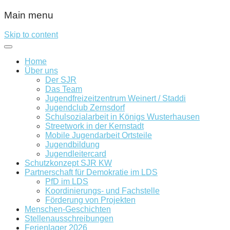
Main menu
Skip to content
Home
Über uns
Der SJR
Das Team
Jugendfreizeitzentrum Weinert / Staddi
Jugendclub Zernsdorf
Schulsozialarbeit in Königs Wusterhausen
Streetwork in der Kernstadt
Mobile Jugendarbeit Ortsteile
Jugendbildung
Jugendleitercard
Schutzkonzept SJR KW
Partnerschaft für Demokratie im LDS
PfD im LDS
Koordinierungs- und Fachstelle
Förderung von Projekten
Menschen-Geschichten
Stellenausschreibungen
Ferienlager 2026