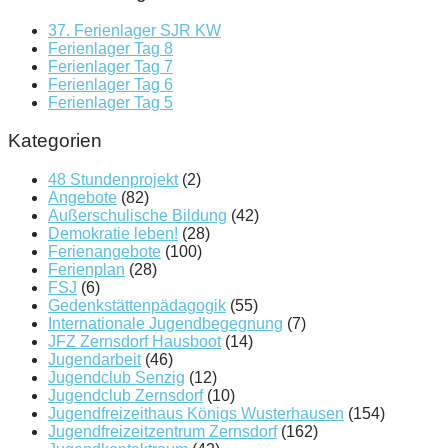
37. Ferienlager SJR KW
Ferienlager Tag 8
Ferienlager Tag 7
Ferienlager Tag 6
Ferienlager Tag 5
Kategorien
48 Stundenprojekt
(2)
Angebote
(82)
Außerschulische Bildung
(42)
Demokratie leben!
(28)
Ferienangebote
(100)
Ferienplan
(28)
FSJ
(6)
Gedenkstättenpädagogik
(55)
Internationale Jugendbegegnung
(7)
JFZ Zernsdorf Hausboot
(14)
Jugendarbeit
(46)
Jugendclub Senzig
(12)
Jugendclub Zernsdorf
(10)
Jugendfreizeithaus Königs Wusterhausen
(154)
Jugendfreizeitzentrum Zernsdorf
(162)