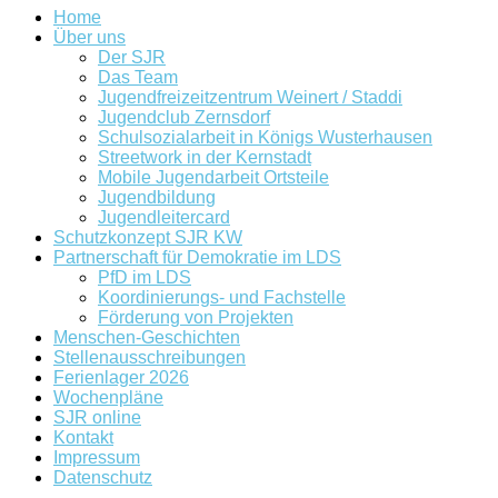
Home
Über uns
Der SJR
Das Team
Jugendfreizeitzentrum Weinert / Staddi
Jugendclub Zernsdorf
Schulsozialarbeit in Königs Wusterhausen
Streetwork in der Kernstadt
Mobile Jugendarbeit Ortsteile
Jugendbildung
Jugendleitercard
Schutzkonzept SJR KW
Partnerschaft für Demokratie im LDS
PfD im LDS
Koordinierungs- und Fachstelle
Förderung von Projekten
Menschen-Geschichten
Stellenausschreibungen
Ferienlager 2026
Wochenpläne
SJR online
Kontakt
Impressum
Datenschutz