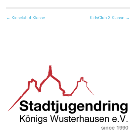
P
← Kidsclub 4 Klasse
KidsClub 3 Klasse →
o
s
t
n
a
v
i
g
a
t
i
o
n