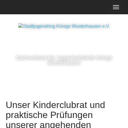
M
S
k
a
i
i
p
n
t
m
o
e
c
n
o
n
u
Dachverband der Jugendverbände Königs
t
Wusterhausen
e
n
t
Unser Kinderclubrat und
praktische Prüfungen
unserer angehenden