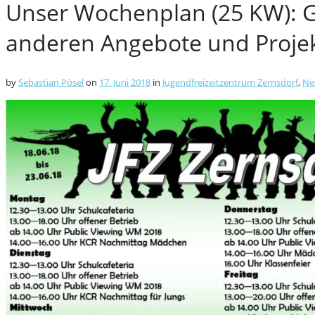
Unser Wochenplan (25 KW): 
anderen Angebote und Projekt
by
Sebastian Pösel
on
17. Juni 2018
in
Jugendfreizeitzentrum Zernsdorf
,
Ne