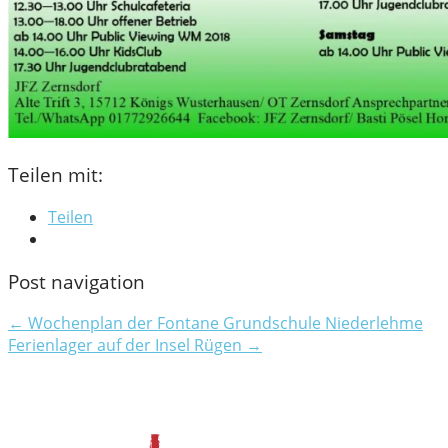
Teilen mit:
Teilen
Post navigation
← Wochenplan der Fontane Grundschule Niederlehme
Ferienlager auf der Insel Rügen →