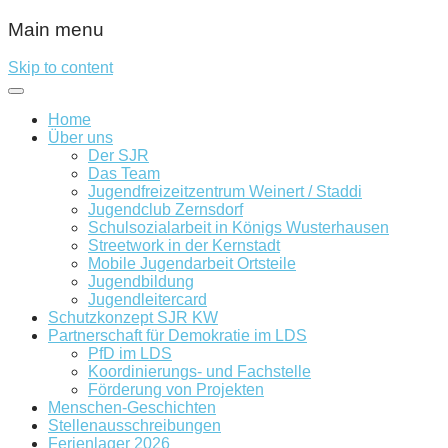
Main menu
Skip to content
Home
Über uns
Der SJR
Das Team
Jugendfreizeitzentrum Weinert / Staddi
Jugendclub Zernsdorf
Schulsozialarbeit in Königs Wusterhausen
Streetwork in der Kernstadt
Mobile Jugendarbeit Ortsteile
Jugendbildung
Jugendleitercard
Schutzkonzept SJR KW
Partnerschaft für Demokratie im LDS
PfD im LDS
Koordinierungs- und Fachstelle
Förderung von Projekten
Menschen-Geschichten
Stellenausschreibungen
Ferienlager 2026