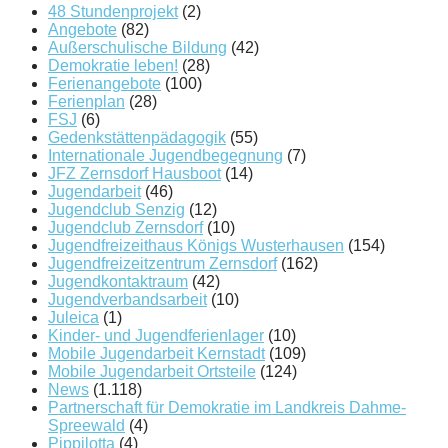
48 Stundenprojekt
(2)
Angebote
(82)
Außerschulische Bildung
(42)
Demokratie leben!
(28)
Ferienangebote
(100)
Ferienplan
(28)
FSJ
(6)
Gedenkstättenpädagogik
(55)
Internationale Jugendbegegnung
(7)
JFZ Zernsdorf Hausboot
(14)
Jugendarbeit
(46)
Jugendclub Senzig
(12)
Jugendclub Zernsdorf
(10)
Jugendfreizeithaus Königs Wusterhausen
(154)
Jugendfreizeitzentrum Zernsdorf
(162)
Jugendkontaktraum
(42)
Jugendverbandsarbeit
(10)
Juleica
(1)
Kinder- und Jugendferienlager
(10)
Mobile Jugendarbeit Kernstadt
(109)
Mobile Jugendarbeit Ortsteile
(124)
News
(1.118)
Partnerschaft für Demokratie im Landkreis Dahme-
Spreewald
(4)
Pippilotta
(4)