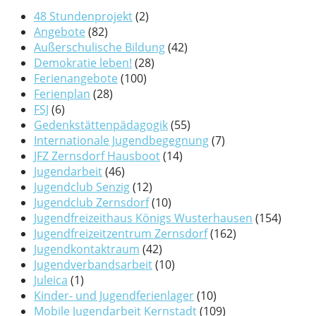
48 Stundenprojekt
(2)
Angebote
(82)
Außerschulische Bildung
(42)
Demokratie leben!
(28)
Ferienangebote
(100)
Ferienplan
(28)
FSJ
(6)
Gedenkstättenpädagogik
(55)
Internationale Jugendbegegnung
(7)
JFZ Zernsdorf Hausboot
(14)
Jugendarbeit
(46)
Jugendclub Senzig
(12)
Jugendclub Zernsdorf
(10)
Jugendfreizeithaus Königs Wusterhausen
(154)
Jugendfreizeitzentrum Zernsdorf
(162)
Jugendkontaktraum
(42)
Jugendverbandsarbeit
(10)
Juleica
(1)
Kinder- und Jugendferienlager
(10)
Mobile Jugendarbeit Kernstadt
(109)