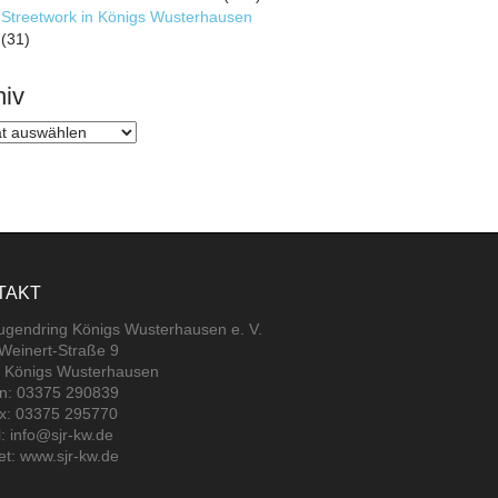
Streetwork in Königs Wusterhausen
(31)
hiv
v
TAKT
jugendring Königs Wusterhausen e. V.
-Weinert-Straße 9
 Königs Wusterhausen
on: 03375 290839
ax: 03375 295770
: info@sjr-kw.de
et: www.sjr-kw.de