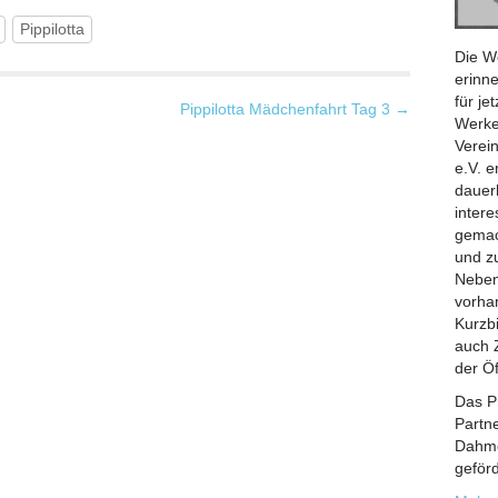
Pippilotta
Die W
erinne
für j
Pippilotta Mädchenfahrt Tag 3 →
Werke
Verei
e.V. 
dauerh
inter
gemac
und z
Neben
vorhan
Kurzb
auch 
der Öf
Das P
Partn
Dahme
geförd