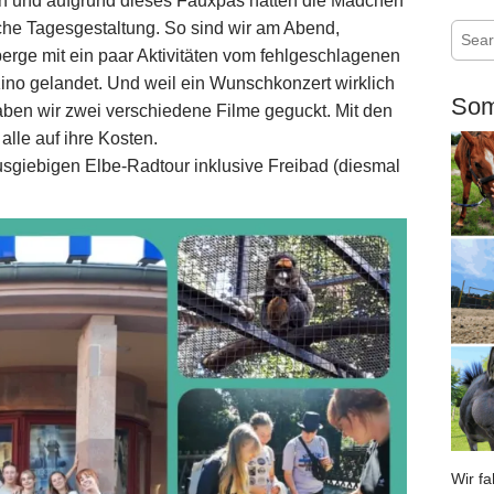
 und aufgrund dieses Fauxpas hatten die Mädchen
iche Tagesgestaltung. So sind wir am Abend,
S
e
rge mit ein paar Aktivitäten vom fehlgeschlagenen
a
ino gelandet. Und weil ein Wunschkonzert wirklich
r
Som
aben wir zwei verschiedene Filme geguckt. Mit den
c
lle auf ihre Kosten.
h
f
ausgiebigen Elbe-Radtour inklusive Freibad (diesmal
o
r
:
Wir f