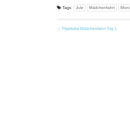
Tags:
Jule
Mädchenfahrt
Moni
P
← Pippilotta Mädchenfahrt Tag 1
o
s
t
n
a
v
i
g
a
t
i
o
n