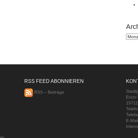
Arc
Archi
RSS FEED ABONNIEREN
KON
Stadt
RSS – Beiträge
Erich
15711
Telef
Telef
E-Mail
Intern
en