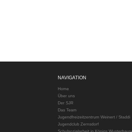
NAVIGATION
Home
Über uns
Der SJR
Das Team
Jugendfreizeitzentrum Weinert / Staddi
Jugendclub Zernsdorf
Schulsozialarbeit in Königs Wusterhaus