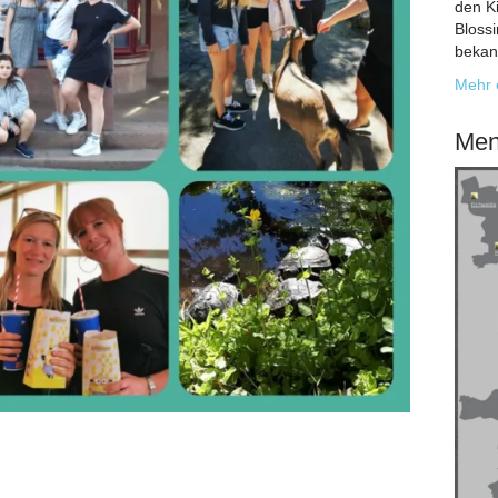
den K
Bloss
bekan
Mehr 
Men