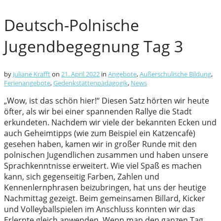
Deutsch-Polnische
Jugendbegegnung Tag 3
by
Juliane Krafft
on
21. April 2022
in
Angebote
,
Außerschulische Bildung
,
Ferienangebote
,
Gedenkstättenpädagogik
,
News
„Wow, ist das schön hier!“ Diesen Satz hörten wir heute
öfter, als wir bei einer spannenden Rallye die Stadt
erkundeten. Nachdem wir viele der bekannten Ecken und
auch Geheimtipps (wie zum Beispiel ein Katzencafė)
gesehen haben, kamen wir in großer Runde mit den
polnischen Jugendlichen zusammen und haben unsere
Sprachkenntnisse erweitert. Wie viel Spaß es machen
kann, sich gegenseitig Farben, Zahlen und
Kennenlernphrasen beizubringen, hat uns der heutige
Nachmittag gezeigt. Beim gemeinsamen Billard, Kicker
und Volleyballspielen im Anschluss konnten wir das
Erlernte gleich anwenden. Wenn man den ganzen Tag