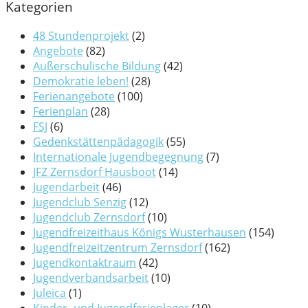
Kategorien
48 Stundenprojekt
(2)
Angebote
(82)
Außerschulische Bildung
(42)
Demokratie leben!
(28)
Ferienangebote
(100)
Ferienplan
(28)
FSJ
(6)
Gedenkstättenpädagogik
(55)
Internationale Jugendbegegnung
(7)
JFZ Zernsdorf Hausboot
(14)
Jugendarbeit
(46)
Jugendclub Senzig
(12)
Jugendclub Zernsdorf
(10)
Jugendfreizeithaus Königs Wusterhausen
(154)
Jugendfreizeitzentrum Zernsdorf
(162)
Jugendkontaktraum
(42)
Jugendverbandsarbeit
(10)
Juleica
(1)
Kinder- und Jugendferienlager
(10)