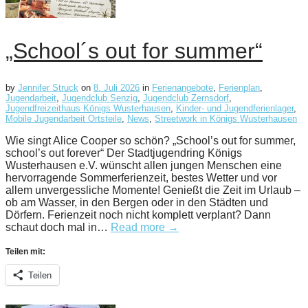
„School´s out for summer“
by
Jennifer Struck
on
8. Juli 2026
in
Ferienangebote
,
Ferienplan
,
Jugendarbeit
,
Jugendclub Senzig
,
Jugendclub Zernsdorf
,
Jugendfreizeithaus Königs Wusterhausen
,
Kinder- und Jugendferienlager
,
Mobile Jugendarbeit Ortsteile
,
News
,
Streetwork in Königs Wusterhausen
Wie singt Alice Cooper so schön? „School’s out for summer,
school’s out forever“ Der Stadtjugendring Königs
Wusterhausen e.V. wünscht allen jungen Menschen eine
hervorragende Sommerferienzeit, bestes Wetter und vor
allem unvergessliche Momente! Genießt die Zeit im Urlaub –
ob am Wasser, in den Bergen oder in den Städten und
Dörfern. Ferienzeit noch nicht komplett verplant? Dann
schaut doch mal in…
Read more →
Teilen mit:
Teilen