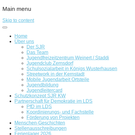
Main menu
Skip to content
Home
Über uns
Der SJR
Das Team
Jugendfreizeitzentrum Weinert / Staddi
Jugendclub Zernsdorf
Schulsozialarbeit in Königs Wusterhausen
Streetwork in der Kernstadt
Mobile Jugendarbeit Ortsteile
Jugendbildung
Jugendleitercard
Schutzkonzept SJR KW
Partnerschaft für Demokratie im LDS
PfD im LDS
Koordinierungs- und Fachstelle
Förderung von Projekten
Menschen-Geschichten
Stellenausschreibungen
Ferienlager 2026