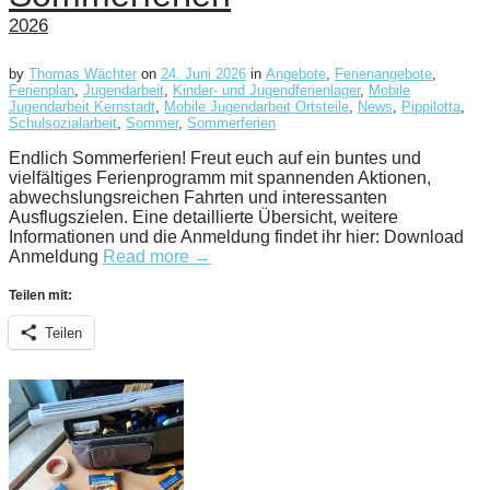
2026
by
Thomas Wächter
on
24. Juni 2026
in
Angebote
,
Ferienangebote
,
Ferienplan
,
Jugendarbeit
,
Kinder- und Jugendferienlager
,
Mobile
Jugendarbeit Kernstadt
,
Mobile Jugendarbeit Ortsteile
,
News
,
Pippilotta
,
Schulsozialarbeit
,
Sommer
,
Sommerferien
Endlich Sommerferien! Freut euch auf ein buntes und
vielfältiges Ferienprogramm mit spannenden Aktionen,
abwechslungsreichen Fahrten und interessanten
Ausflugszielen. Eine detaillierte Übersicht, weitere
Informationen und die Anmeldung findet ihr hier: Download
Anmeldung
Read more →
Teilen mit:
Teilen