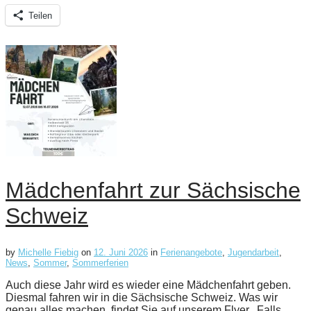
Teilen
Mädchenfahrt zur Sächsische
Schweiz
by
Michelle Fiebig
on
12. Juni 2026
in
Ferienangebote
,
Jugendarbeit
,
News
,
Sommer
,
Sommerferien
Auch diese Jahr wird es wieder eine Mädchenfahrt geben.
Diesmal fahren wir in die Sächsische Schweiz. Was wir
genau alles machen, findet Sie auf unserem Flyer. Falls