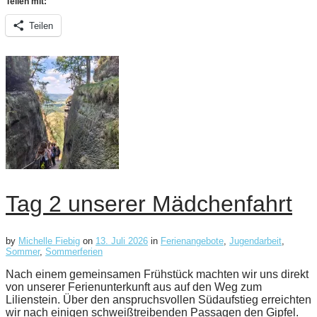
Teilen mit:
Teilen
Tag 2 unserer Mädchenfahrt
by
Michelle Fiebig
on
13. Juli 2026
in
Ferienangebote
,
Jugendarbeit
,
Sommer
,
Sommerferien
Nach einem gemeinsamen Frühstück machten wir uns direkt
von unserer Ferienunterkunft aus auf den Weg zum
Lilienstein. Über den anspruchsvollen Südaufstieg erreichten
wir nach einigen schweißtreibenden Passagen den Gipfel.